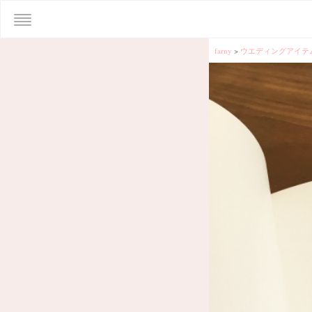
farny
>
ウエディングアイテ