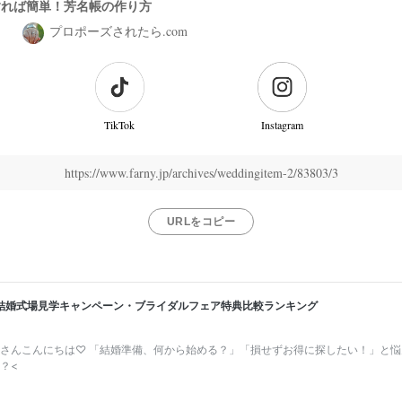
すれば簡単！芳名帳の作り方
ム
プロポーズされたら.com
TikTok
Instagram
https://www.farny.jp/archives/weddingitem-2/83803/3
URLをコピー