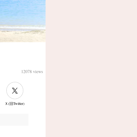
12078 views
Ｘ(旧Twitter)