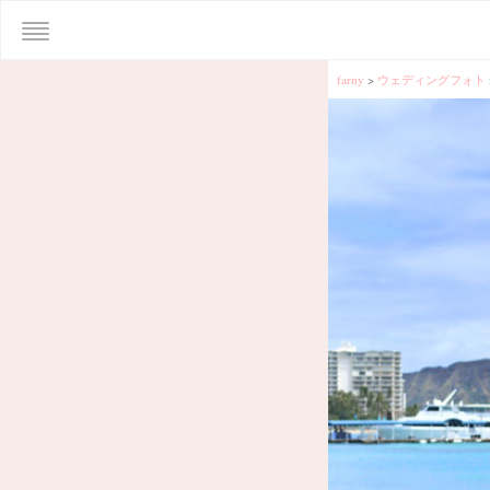
farny
>
ウェディングフォト