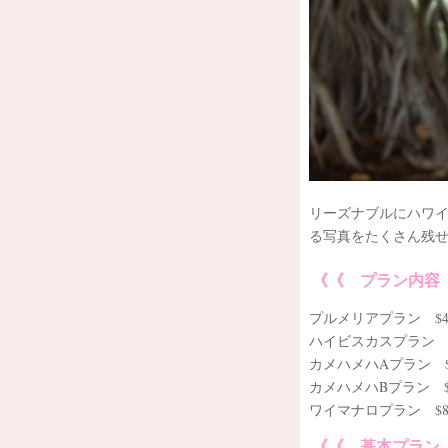
リーズナブルにハワ
る写真をたくさん残
《《 プラン内容
プルメリアプラン $499
ハイビスカスプラン $5
カメハメハAプラン $79
カメハメハBプラン $89
ワイマナロプラン $899
《《 基本プラン