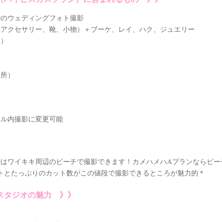
でのウェディングフォト撮影
（アクセサリー、靴、小物）＋ブーケ、レイ、ハク、ジュエリー
物）
場所）
】
テル内撮影に変更可能
はワイキキ周辺のビーチで撮影できます！カメハメハAプランならビー
ットとたっぷりのカット数がこの値段で撮影できるところが魅力的＊
スタジオの魅力 》》