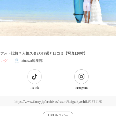
フォト比較＊人気スタジオ8選と口コミ【写真120枚】
ィング
ainowa編集部
TikTok
Instagram
https://www.farny.jp/archives/resort/kaigaikyoshiki/13711/8
URLをコピー