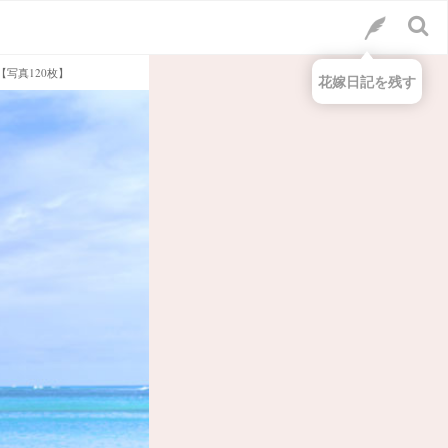
写真120枚】
花嫁日記を残す