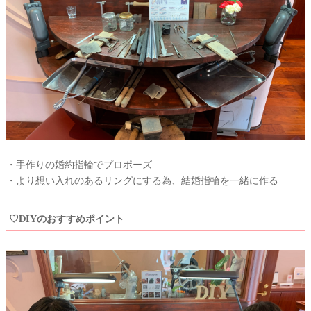
着
レ
ポ
・手作りの婚約指輪でプロポーズ
・より想い入れのあるリングにする為、結婚指輪を一緒に作る
♡DIYのおすすめポイント