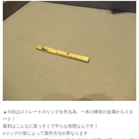
公
式
サ
イ
ト
▶
▲今回はストレートのリングを作る為、一本の棒状の金属からスタ
ート！
最初はこんなに真っすぐで平らな状態なんです！
※リングの形によって製作方法が異なります