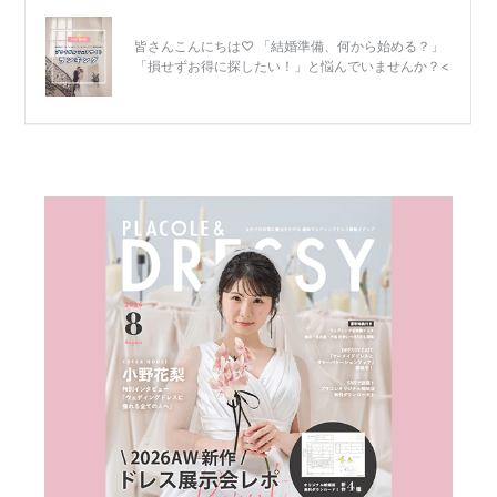
リ
ゾ
ー
ト