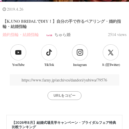
2019.4.26
【K.UNO BRIDALでDIY！】自分の手で作るペアリング・婚約指
輪・結婚指輪
婚約指輪・結婚指輪
ちゅら婚
2514 views
YouTube
TikTok
Instagram
Ｘ(旧Twitter)
https://www.farny.jp/archives/dandori/yubiwa/79576
結
婚
式
URLをコピー
当
日