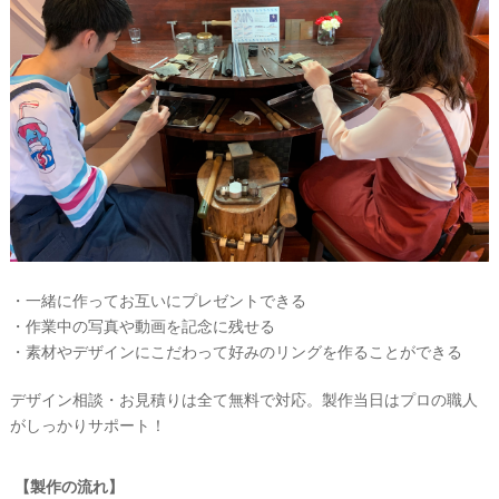
ウ
ェ
デ
ィ
ン
グ
フ
ォ
ト
・一緒に作ってお互いにプレゼントできる
・作業中の写真や動画を記念に残せる
・素材やデザインにこだわって好みのリングを作ることができる
デザイン相談・お見積りは全て無料で対応。製作当日はプロの職人
がしっかりサポート！
【製作の流れ】