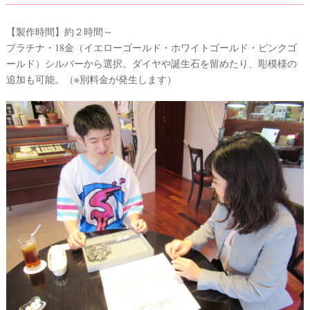
【製作時間】約２時間～
プラチナ・18金（イエローゴールド・ホワイトゴールド・ピンクゴ
ールド）シルバーから選択。ダイヤや誕生石を留めたり、彫模様の
追加も可能。（※別料金が発生します）
ウ
エ
デ
ィ
ン
グ
ア
イ
テ