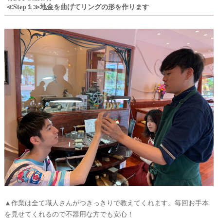
婚
≪Step１≫地金を曲げてリングの形を作ります
の
段
取
り
▲作業は全て職人さんがつきっきりで教えてくれます。毎回お手本
を見せてくれるので不器用な方でも安心！