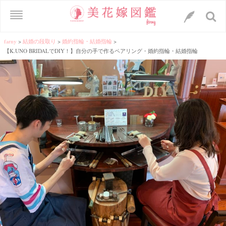
farny
>
結婚の段取り
>
婚約指輪・結婚指輪
>
【K.UNO BRIDALでDIY！】自分の手で作るペアリング・婚約指輪・結婚指輪