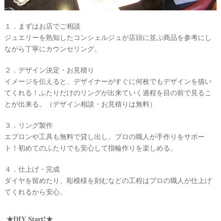
ム
１．まずはお店でご相談
ジュエリーを熟知したコンシェルジュが店頭に並ぶ商品を参考にし
ながら丁寧にカウンセリング。
２．デザイン決定・お見積り
イメージを伝えると、デザイナーがすぐに何枚でもデザインを描い
てくれる！ふたりだけのリングが出来ていく過程を目の前で見るこ
とが出来る。（デザイン相談・お見積りは無料）
３．リング製作
エプロンや工具も無料で貸し出し。プロの職人が手作りをサポー
ト！初めてのふたりでも安心して指輪作りを楽しめる。
４．仕上げ・完成
ダイヤを留めたり、彫模様を刻むなどの工程はプロの職人が仕上げ
てくれるから安心。
結
★DIY Start!★