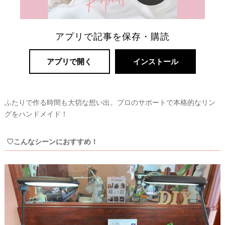
婚
アプリで記事を保存・購読
アプリで開く
インストール
ふたりで作る時間も大切な想い出。プロのサポートで本格的なリン
グをハンドメイド！
♡こんなシーンにおすすめ！
試