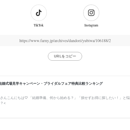
TikTok
Instagram
https://www.farny.jp/archives/dandori/yubiwa/106188/2
URLをコピー