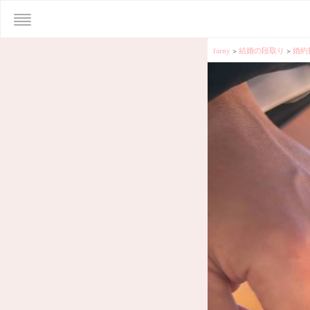
farny
>
結婚の段取り
>
婚約