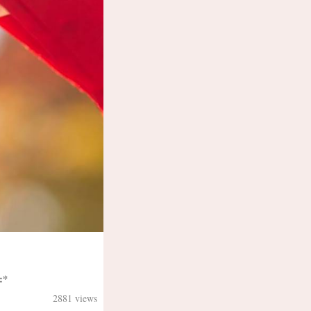
*
2881 views