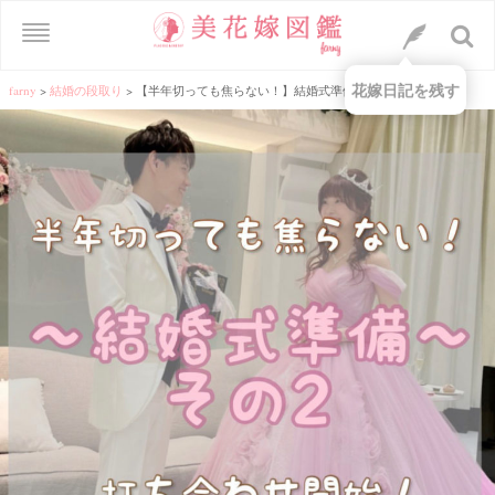
花嫁日記を残す
farny
>
結婚の段取り
>
【半年切っても焦らない！】結婚式準備その2