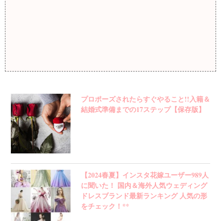
プロポーズされたらすぐやること!!入籍＆
結婚式準備までの17ステップ【保存版】
【2024春夏】インスタ花嫁ユーザー989人
に聞いた！ 国内＆海外人気ウェディング
ドレスブランド最新ランキング 人気の形
をチェック！**