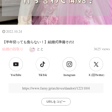
2022.10.24
【半年切っても焦らない！】結婚式準備その2
結婚の段取り
とと
3625 views
YouTube
TikTok
Instagram
Ｘ(旧Twitter)
https://www.farny.jp/archives/dandori/122110/4
URLをコピー