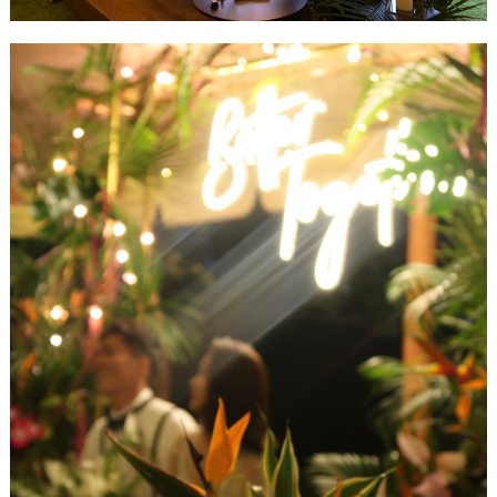
P
L
A
C
O
L
E
&
D
R
E
S
S
Y
公
式
サ
イ
ト
▶