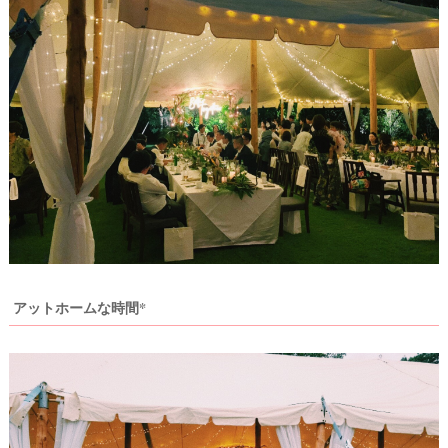
試
着
レ
ポ
アットホームな時間*