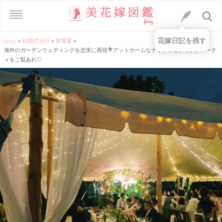
花嫁日記を残す
farny
>
結婚式当日
>
披露宴
>
海外のガーデンウェディングを忠実に再現💐アットホームなナイトウェディングパーテ
ィをご覧あれ♡