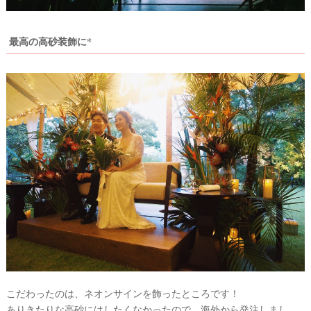
ン
グ
ア
最高の高砂装飾に*
イ
テ
ム
こだわったのは、ネオンサインを飾ったところです！
ありきたりな高砂にはしたくなかったので、海外から発注しまし