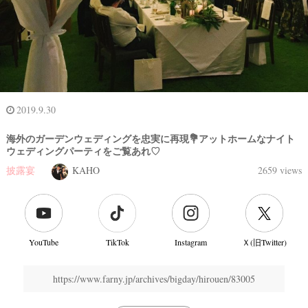
2019.9.30
海外のガーデンウェディングを忠実に再現💐アットホームなナイト
ウェディングパーティをご覧あれ♡
披露宴
KAHO
2659 views
結
婚
YouTube
TikTok
Instagram
Ｘ(旧Twitter)
式
当
https://www.farny.jp/archives/bigday/hirouen/83005
日