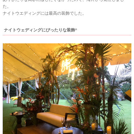
た。
ナイトウエディングには最高の装飾でした。
ナイトウェディングにぴったりな装飾*
結
婚
の
段
取
り