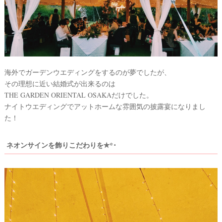
ウ
海外でガーデンウエディングをするのが夢でしたが、
ェ
その理想に近い結婚式が出来るのは
デ
THE GARDEN ORIENTAL OSAKAだけでした。
ナイトウエディングでアットホームな雰囲気の披露宴になりまし
ィ
た！
ン
グ
ネオンサインを飾りこだわりを✯*･
フ
ォ
ト