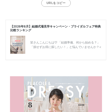
URLをコピー
リ
ゾ