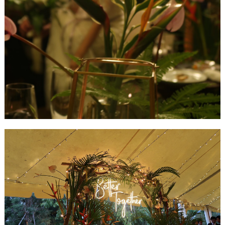
最
プ
プ
新
ラ
ラ
ド
ン
ン
レ
ナ
ナ
ス
ー
ー
記
ラ
レ
事
ン
ポ
を
キ
を
c
ン
見
h
グ
る
e
c
k