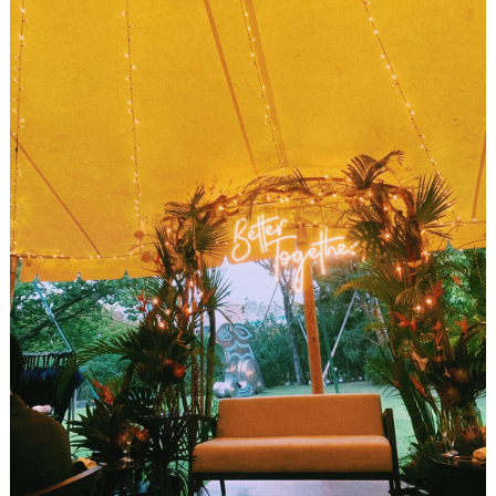
ウ
エ
デ
ィ