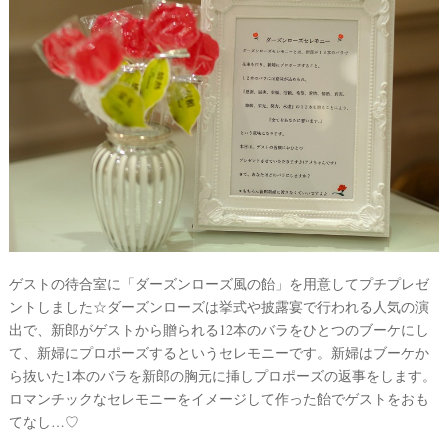
ゲストの待合室に「ダーズンローズ風の飴」を用意してプチプレゼ
ントしました☆ダーズンローズは挙式や披露宴で行われる人気の演
出で、新郎がゲストから贈られる12本のバラをひとつのブーケにし
て、新婦にプロポーズするというセレモニーです。新婦はブーケか
ら抜いた1本のバラを新郎の胸元に挿しプロポーズの返事をします。
ロマンチックなセレモニーをイメージして作った飴でゲストをおも
てなし…♡