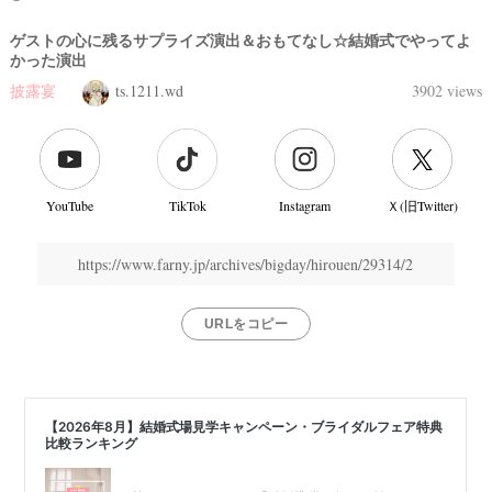
ゲストの心に残るサプライズ演出＆おもてなし☆結婚式でやってよ
かった演出
披露宴
ts.1211.wd
3902 views
YouTube
TikTok
Instagram
Ｘ(旧Twitter)
https://www.farny.jp/archives/bigday/hirouen/29314/2
URLをコピー