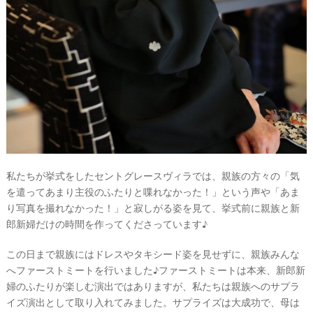
私たちが挙式をしたセントグレースヴィラでは、親族の方々の「気
を遣ってあまり主役のふたりと喋れなかった！」という声や「あま
り写真を撮れなかった！」と寂しがる姿を見て、挙式前に親族と新
郎新婦だけの時間を作ってくださっています♪
この日まで親族にはドレスやタキシード姿を見せずに、親族みんな
へファーストミートを行いました♪ファーストミートは本来、新郎新
婦のふたりが楽しむ演出ではありますが、私たちは親族へのサプラ
イズ演出として取り入れてみました。サプライズは大成功で、母は