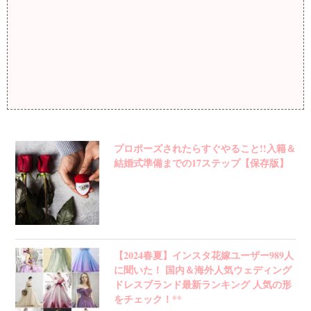
プロポーズされたらすぐやること!!入籍＆
結婚式準備までの17ステップ【保存版】
【2024春夏】インスタ花嫁ユーザー989人
に聞いた！ 国内＆海外人気ウェディング
ドレスブランド最新ランキング 人気の形
をチェック！**