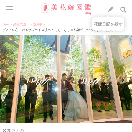
花嫁日記を残す
farny
>
結婚式当日
>
披露宴
>
ゲストの心に残るサプライズ演出＆おもてなし☆結婚式でやってよかった演出
2017.5.25