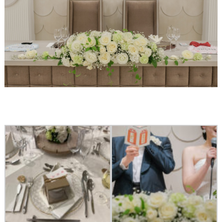
グ
ア
イ
テ
ム