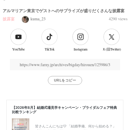
アルマリアン東京でゲストへのサプライズが盛りだくさんな披露宴
披露宴
kuma_23
4290 views
YouTube
TikTok
Instagram
Ｘ(旧Twitter)
https://www.farny.jp/archives/bigday/hirouen/125986/3
URLをコピー
結
婚
式
当
日