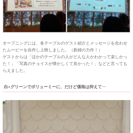
オープニングには、各テーブルのゲスト紹介とメッセージを合わせ
たムービーを自作し上映しました。（新婦の力作！）
ゲストからは「ほかのテーブルの人がどんな人かわかって楽しかっ
た！」「写真のチョイスが懐かしくて良かった！」などと言っても
らえました。
白×グリーンでボリューミーに、だけど価格は抑えて‥
ウ
エ
デ
ィ
ン