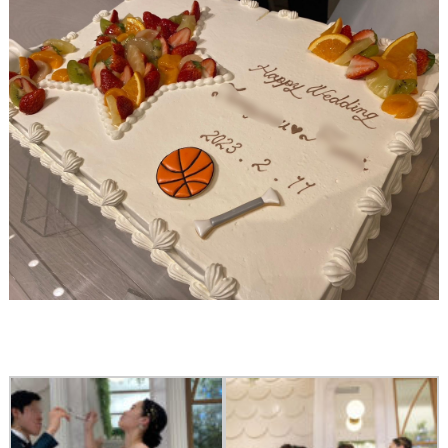
最
プ
プ
新
ラ
ラ
ド
ン
ン
レ
ナ
ナ
ス
ー
ー
記
ラ
レ
事
ン
ポ
を
キ
を
c
ン
見
h
グ
る
e
c
k