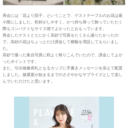
再会には「花より団子」ということで、ゲストテーブルのお花は最
小限にしました。乾杯がしやすく、かつ持ち帰って飾っていただく
結
際もコンパクトなサイズ感でよかったとおもっています。
婚
再会したゲストととにかく高砂で写真をたくさん撮りたかったの
で、高砂の花はちょっとだけ課金して横幅を増設してもらいまし
の
た。
段
高砂で撮った集合写真に程よく映りこんでいたので、課金してよか
取
ったポイントです。
り
また、引出物兼席札となるカップに手書きメッセージを添えて配置
しました。披露宴が始まるまでのささやかなサプライズとして楽し
んでいただけたと思います。