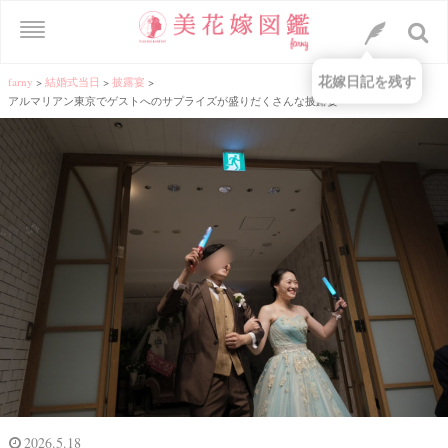
花嫁日記を残す
farny
>
結婚式当日
>
披露宴
>
アルマリアン東京でゲストへのサプライズが盛りだくさんな披露宴
2026.5.18