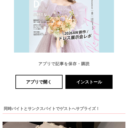
P
L
A
C
O
L
E
&
D
R
E
S
S
Y
公
アプリで記事を保存・購読
式
サ
イ
ト
アプリで開く
インストール
▶
同時バイトとサンクスバイトでゲストへサプライズ！