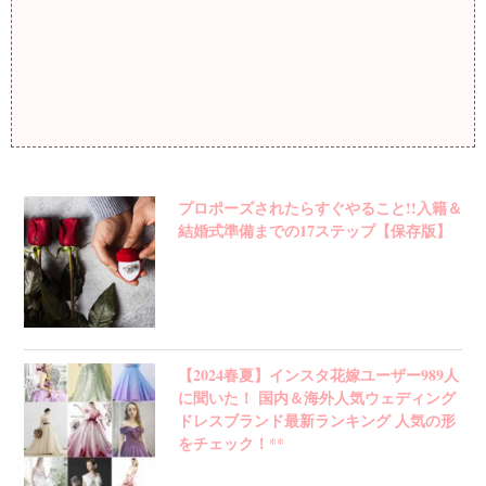
プロポーズされたらすぐやること!!入籍＆
結婚式準備までの17ステップ【保存版】
【2024春夏】インスタ花嫁ユーザー989人
に聞いた！ 国内＆海外人気ウェディング
ドレスブランド最新ランキング 人気の形
をチェック！**