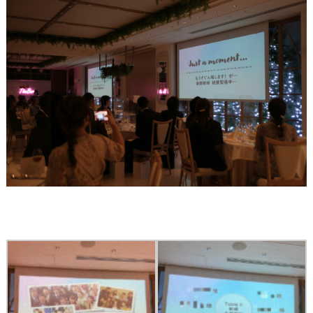
ウ
ェ
デ
ィ
ン
グ
フ
ォ
ト