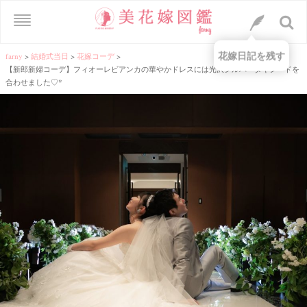
花嫁日記を残す
farny
>
結婚式当日
>
花嫁コーデ
>
【新郎新婦コーデ】フィオーレビアンカの華やかドレスには光沢シルバータキシードを
合わせました♡*