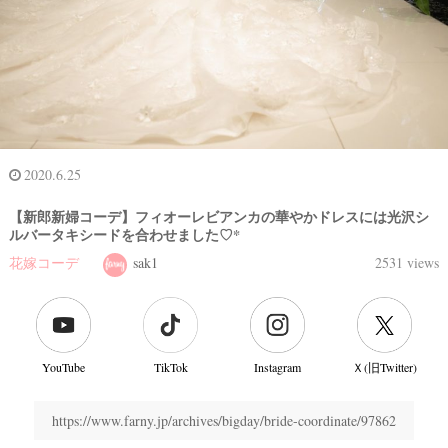
2020.6.25
【新郎新婦コーデ】フィオーレビアンカの華やかドレスには光沢シ
ルバータキシードを合わせました♡*
花嫁コーデ
sak1
2531 views
YouTube
TikTok
Instagram
Ｘ(旧Twitter)
https://www.farny.jp/archives/bigday/bride-coordinate/97862