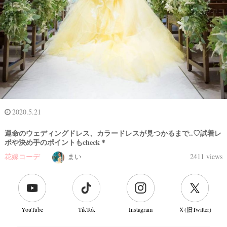
2020.5.21
運命のウェディングドレス、カラードレスが見つかるまで..♡試着レ
ポや決め手のポイントもcheck＊
花嫁コーデ
まい
2411 views
YouTube
TikTok
Instagram
Ｘ(旧Twitter)
結