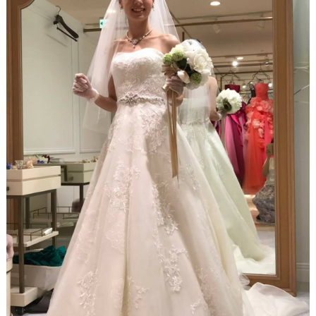
h
グ
る
e
c
k