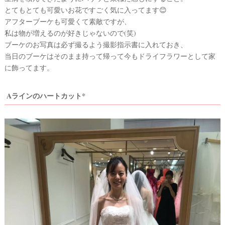
とてもとても可愛いお花ですごく気に入ってます😊
アフターブーケも可愛くて素敵ですが、
私は物が増えるのが好きじゃないので(笑)
ブーケのお写真は必ず撮るよう撮影指示書に入れておき、
当日のブーケはそのまま持って帰って今もドライフラワーとして家
に飾ってます。
P
L
A
Aラインのハートカット*
C
O
L
E
&
D
R
E
S
S
Y
公
式
サ
イ
ト
▶