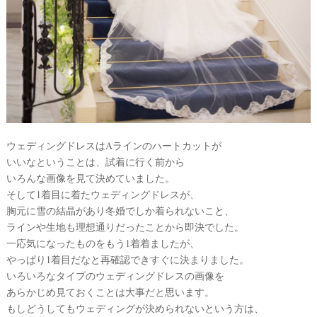
ウ
ェ
デ
ィ
ン
グ
フ
ウェディングドレスはAラインのハートカットが
いいなということは、試着に行く前から
ォ
いろんな画像を見て決めていました。
ト
そして1着目に着たウェディングドレスが、
胸元に雪の結晶があり冬婚でしか着られないこと、
ラインや生地も理想通りだったことから即決でした。
一応気になったものをもう1着着ましたが、
やっぱり1着目だなと再確認できすぐに決まりました。
いろいろなタイプのウェディングドレスの画像を
あらかじめ見ておくことは大事だと思います。
もしどうしてもウェディングが決められないという方は、