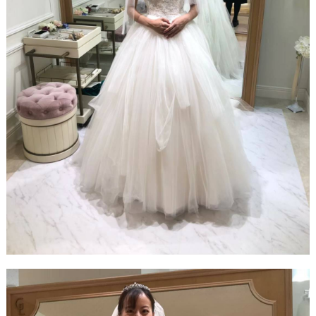
最
プ
プ
新
ラ
ラ
ド
ン
ン
レ
ナ
ナ
ス
ー
ー
記
ラ
レ
事
ン
ポ
を
キ
を
c
ン
見