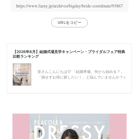
婚
https://www.farny.jp/archives/bigday/bride-coordinate/93867
式
当
URLをコピー
日