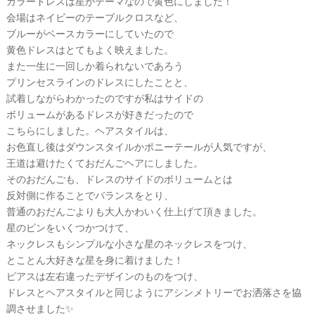
カラードレスは星がテーマなので黄色にしました！
会場はネイビーのテーブルクロスなど、
ブルーがベースカラーにしていたので
黄色ドレスはとてもよく映えました。
また一生に一回しか着られないであろう
プリンセスラインのドレスにしたことと、
試着しながらわかったのですが私はサイドの
ボリュームがあるドレスが好きだったので
こちらにしました。ヘアスタイルは、
お色直し後はダウンスタイルかポニーテールが人気ですが、
王道は避けたくておだんごヘアにしました。
そのおだんごも、ドレスのサイドのボリュームとは
反対側に作ることでバランスをとり、
普通のおだんごよりも大人かわいく仕上げて頂きました。
星のピンをいくつかつけて、
ネックレスもシンプルな小さな星のネックレスをつけ、
とことん大好きな星を身に着けました！
ピアスは左右違ったデザインのものをつけ、
ドレスとヘアスタイルと同じようにアシンメトリーでお洒落さを協
調させました✨