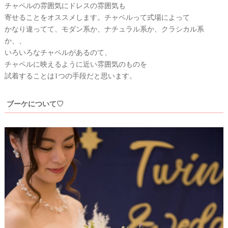
チャペルの雰囲気にドレスの雰囲気も
寄せることをオススメします。チャペルって式場によって
かなり違ってて、モダン系か、ナチュラル系か、クラシカル系
か、、
いろいろなチャペルがあるのて、
チャペルに映えるように近い雰囲気のものを
試着することは1つの手段だと思います。
ブーケについて♡
#
プ
レ
ウ
花
嫁
エ
#
デ
卒
ィ
花
ン
#