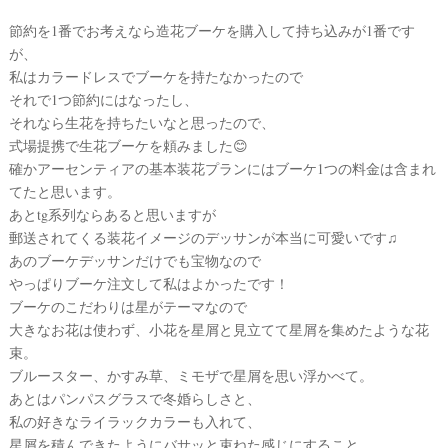
節約を1番でお考えなら造花ブーケを購入して持ち込みが1番です
が、
私はカラードレスでブーケを持たなかったので
それで1つ節約にはなったし、
それなら生花を持ちたいなと思ったので、
式場提携で生花ブーケを頼みました😊
確かアーセンティアの基本装花プランにはブーケ1つの料金は含まれ
結
てたと思います。
婚
あとtg系列ならあると思いますが
郵送されてくる装花イメージのデッサンが本当に可愛いです♫
の
あのブーケデッサンだけでも宝物なので
段
やっぱりブーケ注文して私はよかったです！
取
ブーケのこだわりは星がテーマなので
り
大きなお花は使わず、小花を星屑と見立てて星屑を集めたような花
束。
ブルースター、かすみ草、ミモザで星屑を思い浮かべて。
あとはパンパスグラスで冬婚らしさと、
私の好きなライラックカラーも入れて、
星屑を積んできたようにバサッと束ねた感じにすること。