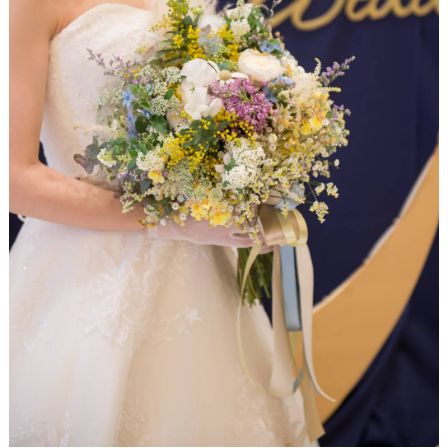
ウ
グ
ェ
ア
ル
カ
イ
ム
ス
テ
ペ
ム
ー
ス
#
プ
チ
ギ
フ
ト
#
沖
縄
#
ビ
ー
チ
フ
ォ
ト