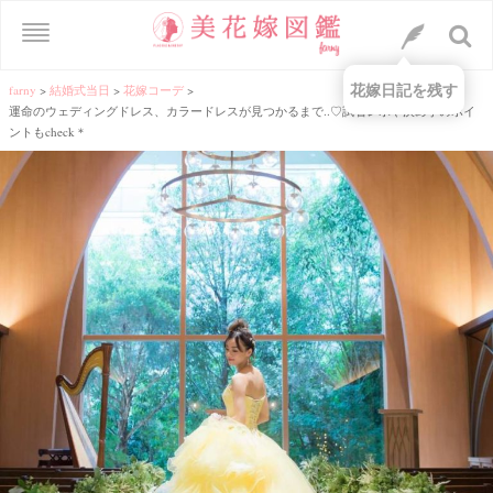
花嫁日記を残す
farny
>
結婚式当日
>
花嫁コーデ
>
運命のウェディングドレス、カラードレスが見つかるまで..♡試着レポや決め手のポイ
ントもcheck＊