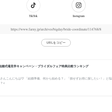
TikTok
Instagram
https://www.farny.jp/archives/bigday/bride-coordinate/114768/8
URLをコピー