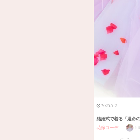
2025.7.2
結婚式で着る『運命の
花嫁コーデ
hi