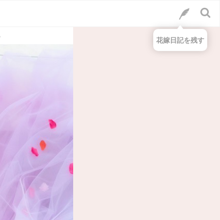
⋆
花嫁日記を残す