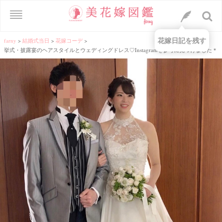
花嫁日記を残す
farny
>
結婚式当日
>
花嫁コーデ
>
挙式・披露宴のヘアスタイルとウェディングドレス♡Instagramを参考に見つけました＊