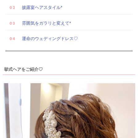
披露宴ヘアスタイル*
試
着
雰囲気をガラリと変えて*
レ
ポ
運命のウェディングドレス♡
挙式ヘアをご紹介♡