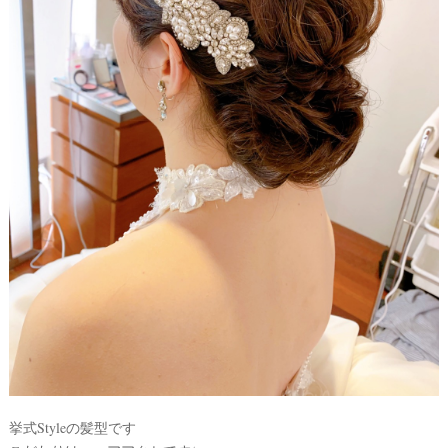
ウ
ェ
デ
ィ
ン
グ
フ
ォ
ト
挙式Styleの髪型です