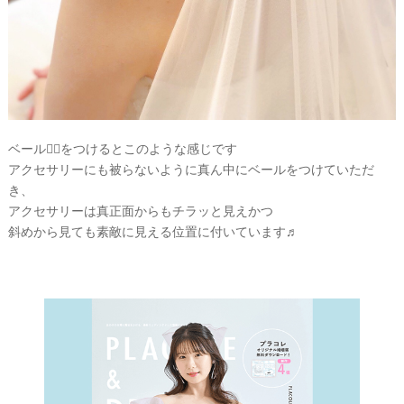
L
A
C
O
L
E
&
D
R
E
S
ベール👰‍♀️をつけるとこのような感じです
S
Y
アクセサリーにも被らないように真ん中にベールをつけていただ
公
式
き、
サ
アクセサリーは真正面からもチラッと見えかつ
イ
ト
斜めから見ても素敵に見える位置に付いています♬
▶