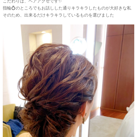
こだわりは、ヘアアクセです✨
指輪💍のところでもお話しした通りキラキラしたものが大好きな私
そのため、出来るだけキラキラしているものを選びました
ウ
エ
デ
ィ
ン
グ