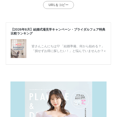
URLをコピー
リ
ゾ
ー