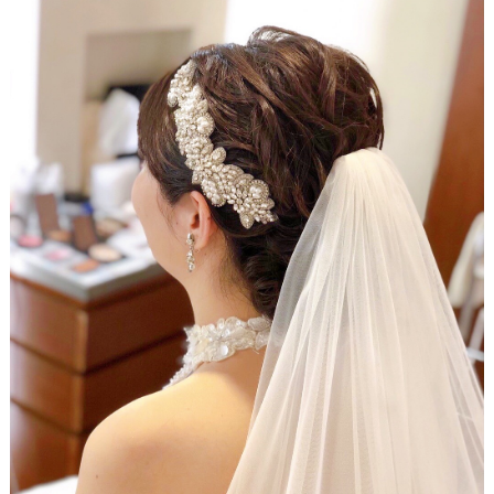
結
婚
の
段
取
り
P