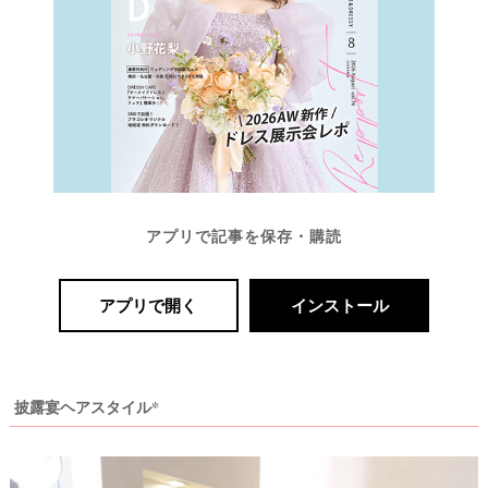
最
プ
プ
新
ラ
ラ
ド
ン
ン
レ
ナ
ナ
ス
ー
ー
記
ラ
レ
事
ン
ポ
を
キ
を
アプリで記事を保存・購読
c
ン
見
h
グ
る
e
c
アプリで開く
インストール
k
披露宴ヘアスタイル*