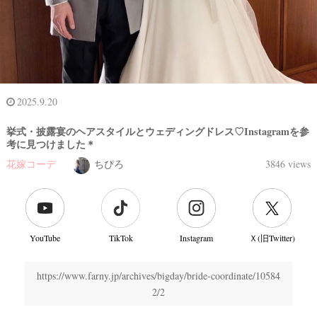
2025.9.20
挙式・披露宴のヘアスタイルとウェディングドレス♡Instagramを参
考に見つけました＊
花嫁コーデ
ちぴろ
3846 views
結
婚
YouTube
TikTok
Instagram
Ｘ(旧Twitter)
式
当
https://www.farny.jp/archives/bigday/bride-coordinate/10584
日
2/2