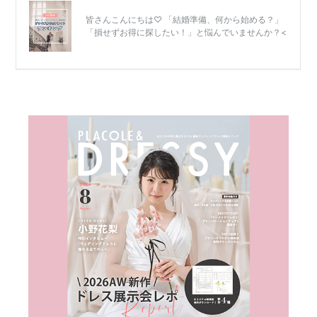
結
婚
式
当
日