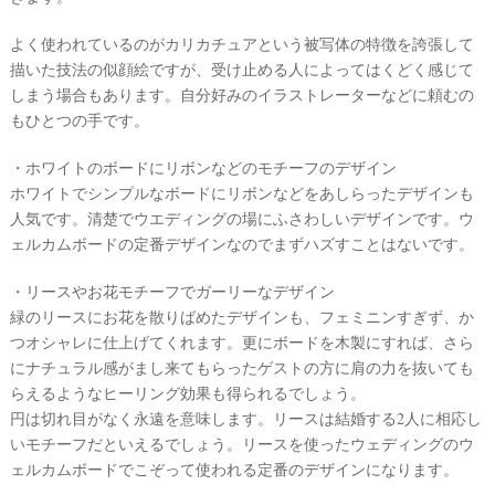
よく使われているのがカリカチュアという被写体の特徴を誇張して
描いた技法の似顔絵ですが、受け止める人によってはくどく感じて
しまう場合もあります。自分好みのイラストレーターなどに頼むの
もひとつの手です。
・ホワイトのボードにリボンなどのモチーフのデザイン
ホワイトでシンプルなボードにリボンなどをあしらったデザインも
人気です。清楚でウエディングの場にふさわしいデザインです。ウ
ェルカムボードの定番デザインなのでまずハズすことはないです。
・リースやお花モチーフでガーリーなデザイン
緑のリースにお花を散りばめたデザインも、フェミニンすぎず、か
つオシャレに仕上げてくれます。更にボードを木製にすれば、さら
にナチュラル感がまし来てもらったゲストの方に肩の力を抜いても
らえるようなヒーリング効果も得られるでしょう。
円は切れ目がなく永遠を意味します。リースは結婚する2人に相応し
いモチーフだといえるでしょう。リースを使ったウェディングのウ
ェルカムボードでこぞって使われる定番のデザインになります。