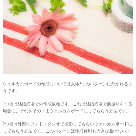
#
沖
縄
#
ビ
ー
チ
フ
ォ
ト
ウェルカムボードの作成については大体5つのパターンに分かれるよ
うです。
1つ目は結婚式場での作成依頼です。これは結婚式場で前撮りをする
場合に、それをそのままウェルカムボードにしてもらう方法です。
結
婚
2つ目は外部のフォトスタジオで撮影してもらいウェルカムボードに
の
してもらう方法です。このパターンは作成費用も大きな差はないよ