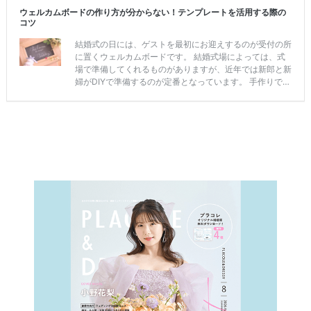
&
D
R
E
S
S
Y
公
式
サ
イ
ト
▶