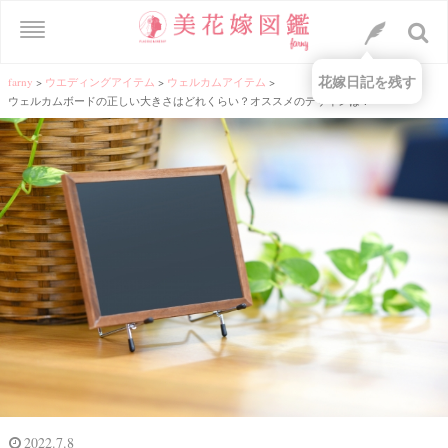
花嫁日記を残す
farny
>
ウエディングアイテム
>
ウェルカムアイテム
>
ウェルカムボードの正しい大きさはどれくらい？オススメのデザインは？
2022.7.8