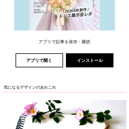
最
プ
プ
新
ラ
ラ
ド
ン
ン
レ
ナ
ナ
ス
ー
ー
記
ラ
レ
アプリで記事を保存・購読
事
ン
ポ
を
キ
を
c
ン
見
アプリで開く
インストール
h
グ
る
e
c
k
気になるデザインのあれこれ