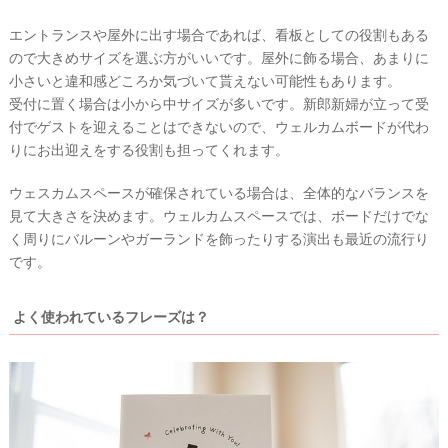
エントランスや屋外に出す場合であれば、看板としての役割もある
ので大きめサイズを選ぶ方がいいです。屋外に飾る場合、あまりに
小さいと違和感どころか気づいて貰えない可能性もあります。
受付に置く場合は小から中サイズが多いです。新郎新婦が立って受
付でゲストを迎えることはできないので、ウェルカムボードが代わ
りにお出迎えをする役割も担ってくれます。
ウ
ウェスカムスペースが確保されている場合は、全体的なバランスを
ェ
見て大きさを決めます。ウェルカムスペースでは、ボードだけでな
デ
く周りにバルーンやガーランドを飾ったりする演出も最近の流行り
ィ
です。
ン
グ
よく使われているフレーズは？
フ
ォ
ト