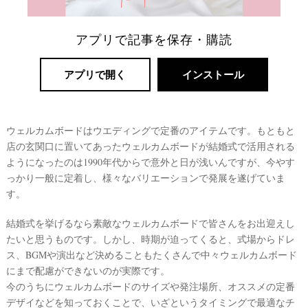
アプリで記事を保存・購読
アプリで開く
インストール
ウェルカムボードはウエディングで定番のアイテムです。もともと
店の玄関口に置いてあったウェルカムボードが結婚式で活用される
ようになったのは1990年代からで意外と日が浅いんですが、今やす
リ
っかり一般に定着し、様々なバリエーションで発展を遂げていま
ゾ
す。
ー
ト
結婚式を挙げるなら素敵なウェルカムボードで皆さんをお出迎えし
婚
たいと思うものです。しかし、時期が迫ってくると、式場からドレ
ス、BGMや演出など決めることもたくさんで中々ウェルカムボード
にまで配慮ができないのが実際です。
今のうちにウェルカムボードのサイズや発注場所、オススメの定番
デザイなどを知っておくことで、いざというタイミングで最適なチ