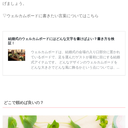
げましょう。
#
プ
ウ
レ
▽ウェルカムボードに書きたい言葉についてはこちら
エ
花
嫁
デ
#
ィ
卒
ン
花
グ
#
ア
ウ
ェ
イ
ル
カ
テ
ム
ス
ム
ペ
ー
ス
#
どこで頼めば良いの？
プ
チ
ギ
フ
ト