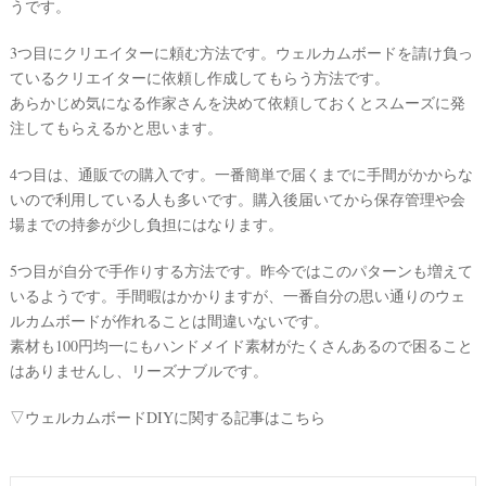
段
うです。
取
3つ目にクリエイターに頼む方法です。ウェルカムボードを請け負っ
り
ているクリエイターに依頼し作成してもらう方法です。
あらかじめ気になる作家さんを決めて依頼しておくとスムーズに発
注してもらえるかと思います。
4つ目は、通販での購入です。一番簡単で届くまでに手間がかからな
いので利用している人も多いです。購入後届いてから保存管理や会
場までの持参が少し負担にはなります。
5つ目が自分で手作りする方法です。昨今ではこのパターンも増えて
いるようです。手間暇はかかりますが、一番自分の思い通りのウェ
ルカムボードが作れることは間違いないです。
素材も100円均一にもハンドメイド素材がたくさんあるので困ること
はありませんし、リーズナブルです。
P
L
▽ウェルカムボードDIYに関する記事はこちら
A
C
O
L
E