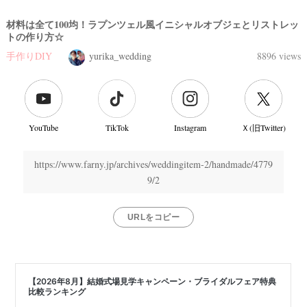
材料は全て100均！ラプンツェル風イニシャルオブジェとリストレッ
トの作り方☆
手作りDIY
yurika_wedding
8896 views
YouTube
TikTok
Instagram
Ｘ(旧Twitter)
https://www.farny.jp/archives/weddingitem-2/handmade/4779
9/2
URLをコピー