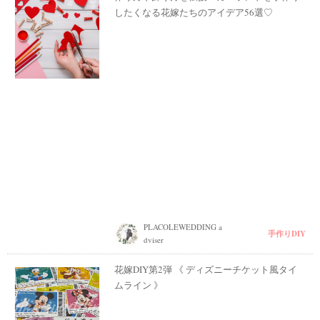
したくなる花嫁たちのアイデア56選♡
PLACOLEWEDDING a
手作りDIY
dviser
花嫁DIY第2弾 《 ディズニーチケット風タイ
ムライン 》