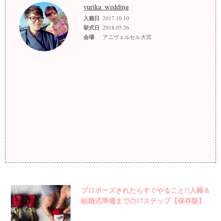
yurika_wedding
入籍日
2017.10.10
挙式日
2018.05.26
会場
アニヴェルセル大宮
プロポーズされたらすぐやること!!入籍＆
結婚式準備までの17ステップ【保存版】