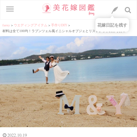
花嫁日記を残す
farny
>
ウエディングアイテム
>
手作りDIY
>
材料は全て100均！ラプンツェル風イニシャルオブジェとリストレットの作り方☆
2022.10.19