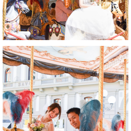
#
沖
縄
#
ビ
ー
チ
フ
ォ
ト
結
婚
の