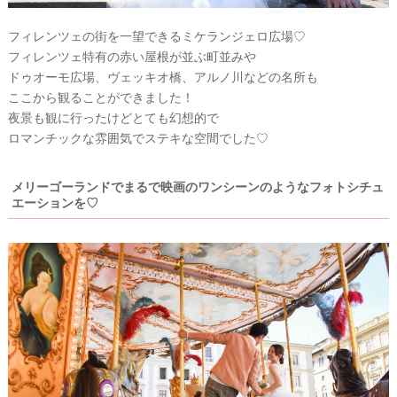
フィレンツェの街を一望できるミケランジェロ広場♡
フィレンツェ特有の赤い屋根が並ぶ町並みや
ドゥオーモ広場、ヴェッキオ橋、アルノ川などの名所も
ここから観ることができました！
夜景も観に行ったけどとても幻想的で
ロマンチックな雰囲気でステキな空間でした♡
ウ
ェ
メリーゴーランドでまるで映画のワンシーンのようなフォトシチュ
デ
エーションを♡
ィ
ン
グ
フ
ォ
ト