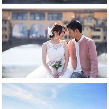
最
プ
プ
新
ラ
ラ
ド
ン
ン
レ
ナ
ナ
ス
ー
ー
記
ラ
レ
事
ン
ポ
を
キ
を
c
ン
見
h
グ
る
e
c
k