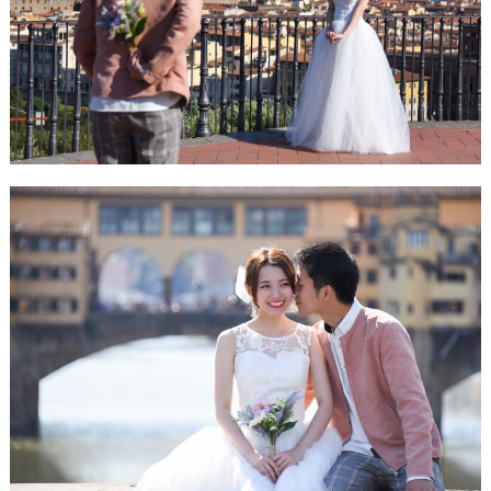
着
レ
ポ