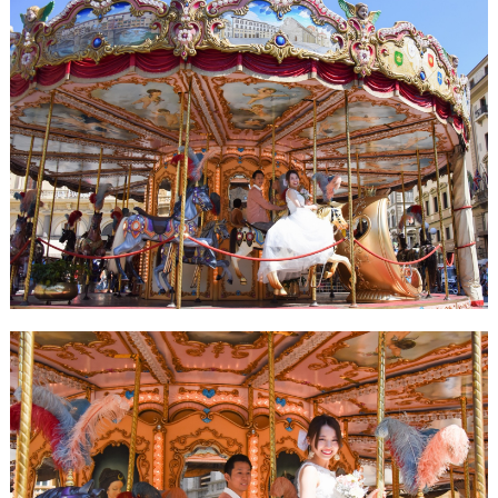
#
プ
ウ
レ
エ
花
嫁
デ
#
ィ
卒
ン
花
グ
#
ア
ウ
ェ
イ
ル
カ
テ
ム
ス
ム
ペ
ー
ス
#
プ
チ
ギ
フ
ト