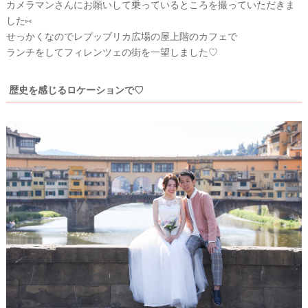
カメラマンさんにお願いして乗っているところを撮っていただきま
&
D
した⑅
R
E
せっかくなのでレプッブリカ広場の屋上階のカフェで
S
ランチをしてフィレンツェの街を一望しました♡
S
Y
公
式
歴史を感じるロケーションで♡
サ
イ
ト
▶