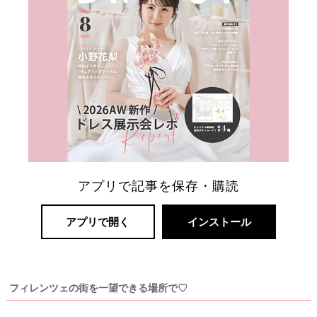
リ
アプリで記事を保存・購読
ゾ
ー
アプリで開く
インストール
ト
婚
フィレンツェの街を一望できる場所で♡