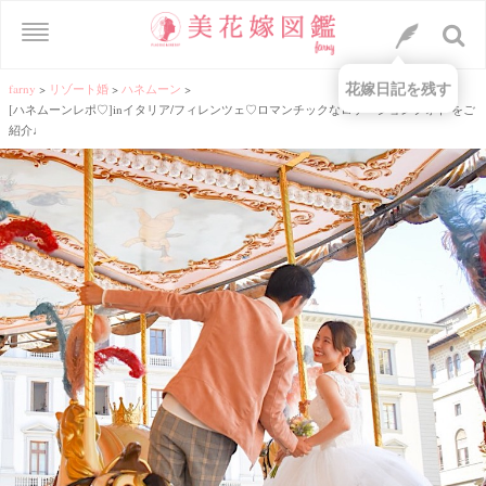
花嫁日記を残す
farny
>
リゾート婚
>
ハネムーン
>
[ハネムーンレポ♡]inイタリア/フィレンツェ♡ロマンチックなロケーションフォト をご
紹介♩