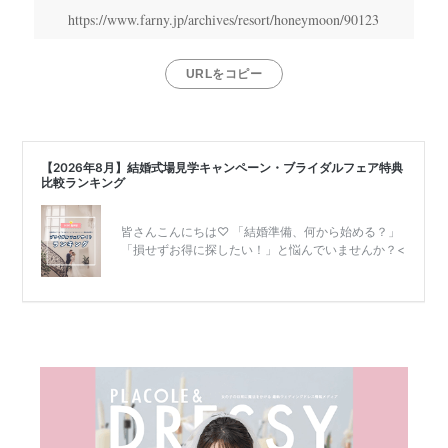
https://www.farny.jp/archives/resort/honeymoon/90123
結
婚
URLをコピー
式
当
日