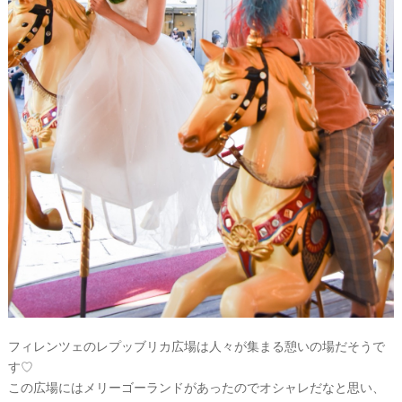
段
取
り
P
L
A
フィレンツェのレプッブリカ広場は人々が集まる憩いの場だそうで
C
す♡
O
L
この広場にはメリーゴーランドがあったのでオシャレだなと思い、
E