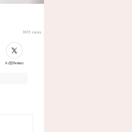
3935 views
Ｘ(旧Twitter)