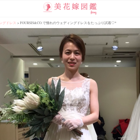
ングドレス
>
FOURSIS&CO.で憧れのウェディングドレスをたっぷり試着♡*