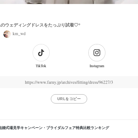
で憧れのウェディングドレスをたっぷり試着♡*
km_wd
TikTok
Instagram
https://www.farny.jp/archives/fitting/dress/96227/3
URLをコピー