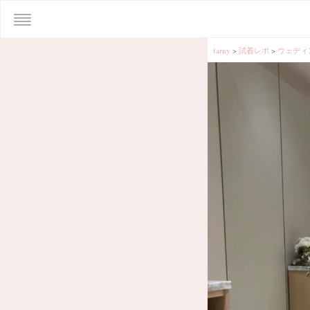
farny
>
試着レポ
>
ウェディ