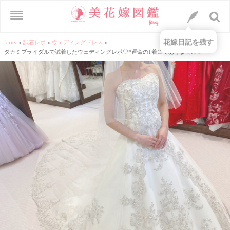
花嫁日記を残す
farny
>
試着レポ
>
ウェディングドレス
>
タカミブライダルで試着したウェディングレポ♡*運命の1着にであうまで…♡”