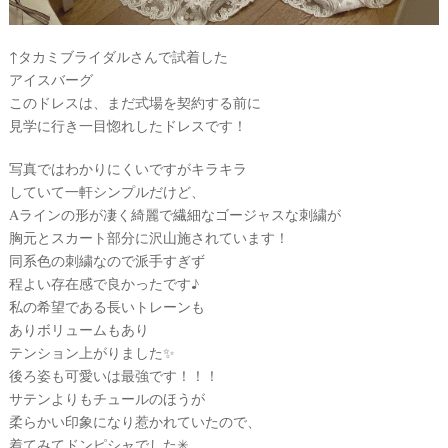
S
Y
公
式
↑タカミブライダルさんで試着した
サ
イ
アイスバーグ
ト
このドレスは、まだ式場を契約する前に
▶
見学に行き一目惚れしたドレスです！
写真ではわかりにくいですがキラキラ
していて一軒シンプルだけど、
Aラインの形が凄く綺麗で繊細なゴージャスな刺繍が
胸元とスカート部分に沢山施されています！
同系色の刺繍なので派手すぎず
程よい存在感で良かったです♪
私の希望である長いトレーンも
ありボリュームもあり
テンション上がりました✨
後ろ姿も可愛いは最強です！！！
サテンよりもチュールのほうが
最
プ
プ
新
ラ
ラ
柔らかい印象になり惹かれていたので、
ド
ン
ン
着てみてドンピシャでした✳︎