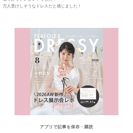
レ
ナ
ナ
万人受けしそうなドレスだと感じました！
ス
ー
ー
記
ラ
レ
事
ン
ポ
を
キ
を
c
ン
見
h
グ
る
e
c
k
アプリで記事を保存・購読