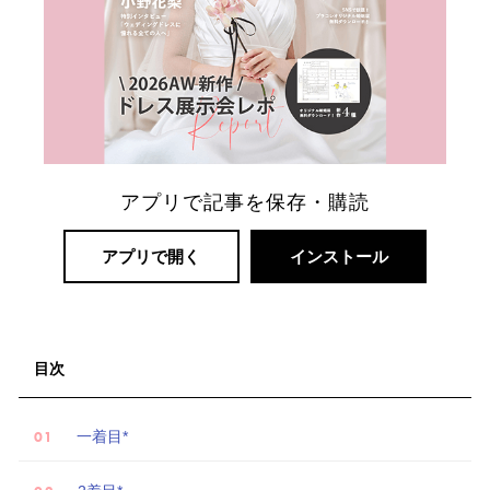
リ
ゾ
ー
ト
婚
アプリで記事を保存・購読
アプリで開く
インストール
目次
一着目*