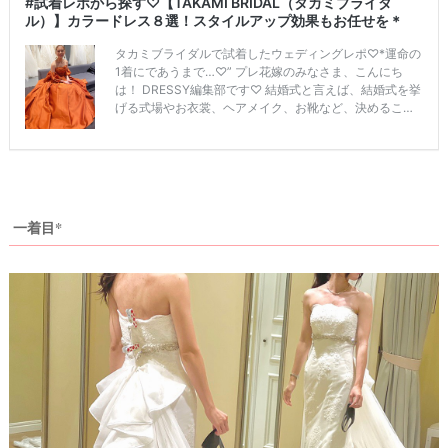
一着目*
ウ
ェ
デ
ィ
ン
グ
フ