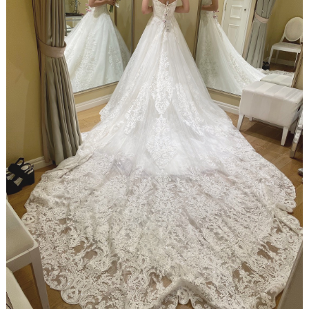
り
P
L
A
C
O
L
E
&
D
R
E
S