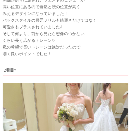
レ
高い位置にあるので自然と腰の位置が高く
花
嫁
みえるデザインになっていました！
バックスタイルの腰元フリルも綺麗さだけではなく
ウ
#
卒
可愛さもプラスされていました♪
エ
花
そして何より、前から見たら想像のつかない
デ
くらい長く広がるトレーン✨
#
ィ
ウ
私の希望で長いトレーンは絶対だったので
ェ
ン
凄く良いポイントでした！
ル
カ
グ
ム
ア
ス
2着目*
ペ
イ
ー
ス
テ
ム
#
プ
チ
ギ
フ
ト
#
沖