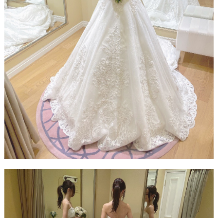
縄
#
ビ
ー
チ
フ
ォ
ト
結
婚
の
段
取