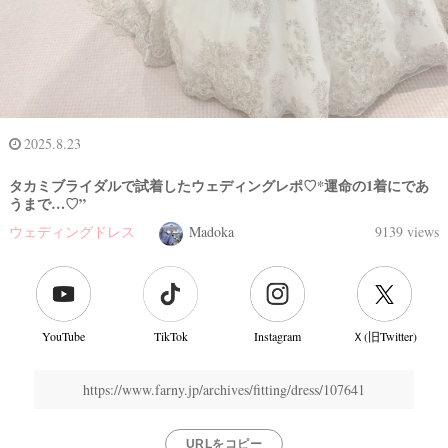
2025.8.23
タカミブライダルで試着したウェディングレポ♡*運命の1着にであ
うまで…♡”
ウェディングドレス
Madoka
9139 views
YouTube
TikTok
Instagram
Ｘ(旧Twitter)
結
https://www.farny.jp/archives/fitting/dress/107641
婚
式
当
URLをコピー