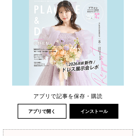
アプリで記事を保存・購読
アプリで開く
インストール