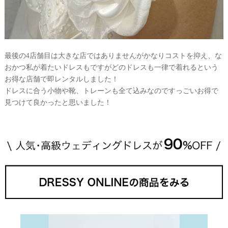
最後の4店舗目は大きな店ではありませんがかなりコストを抑え、な
おかつ私が着たいドレスもですがどのドレスも一律で着れるという
お得な店舗で即レンタルしました！
ドレスに合う小物や靴、トレーンも全て込みなのですっごいお得で
見つけて良かったと思いました！