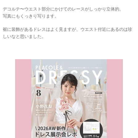
フ
ォ
デコルテ〜ウエスト部分にかけてのレースがしっかり立体的。
ト
写真にもくっきり写ります。
裾に装飾があるドレスはよく見ますが、ウエスト付近にあるのは珍
しいなと思いました。
結
婚
の
段
取
り