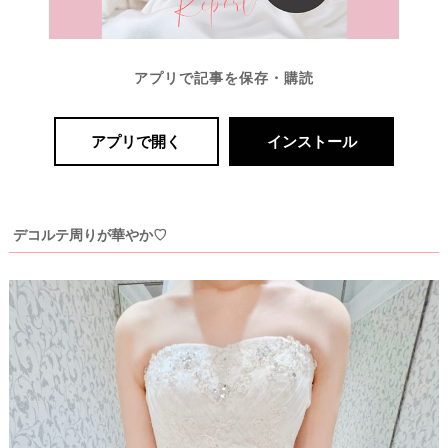
アプリで記事を保存・購読
アプリで開く
インストール
P
L
A
C
O
デコルテ周りが華やか♡
L
E
&
D
R
E
S
S
Y
公
式
サ
イ
ト
▶