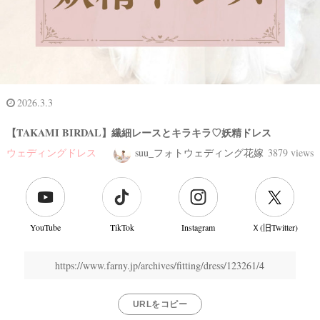
2026.3.3
【TAKAMI BIRDAL】繊細レースとキラキラ♡妖精ドレス
ウェディングドレス
suu_フォトウェディング花嫁
3879 views
YouTube
TikTok
Instagram
Ｘ(旧Twitter)
結
婚
https://www.farny.jp/archives/fitting/dress/123261/4
式
当
URLをコピー