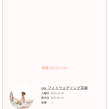
卒花プロフィール
suu_フォトウェディング花嫁
入籍日
2022.04.29
挙式日
2022.09.15
会場
---