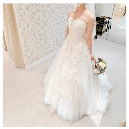
エ
#
デ
ウ
ィ
ェ
ル
ン
カ
ム
グ
ス
ア
ペ
ー
イ
ス
テ
#
ム
プ
チ
ギ
フ
ト
#
沖
縄
#
ビ
ー
チ