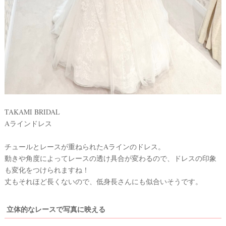
TAKAMI BRIDAL
Aラインドレス
チュールとレースが重ねられたAラインのドレス。
動きや角度によってレースの透け具合が変わるので、ドレスの印象
#
プ
も変化をつけられますね！
レ
丈もそれほど長くないので、低身長さんにも似合いそうです。
花
嫁
立体的なレースで写真に映える
#
ウ
卒
花