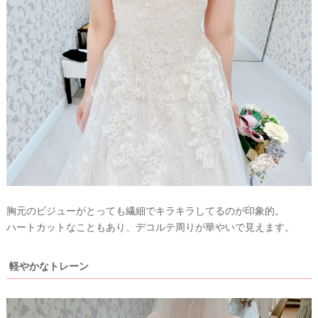
最
プ
プ
新
ラ
ラ
胸元のビジューがとっても繊細でキラキラしてるのが印象的。
ド
ン
ン
ハートカットなこともあり、デコルテ周りが華やいで見えます。
レ
ナ
ナ
ス
ー
ー
記
ラ
レ
軽やかなトレーン
事
ン
ポ
を
キ
を
c
ン
見
h
グ
る
e