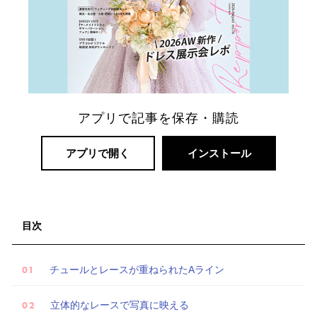
リ
ゾ
ー
ト
婚
アプリで記事を保存・購読
アプリで開く
インストール
目次
チュールとレースが重ねられたAライン
立体的なレースで写真に映える