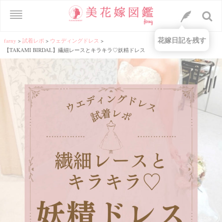
花嫁日記を残す
farny
>
試着レポ
>
ウェディングドレス
>
【TAKAMI BIRDAL】繊細レースとキラキラ♡妖精ドレス