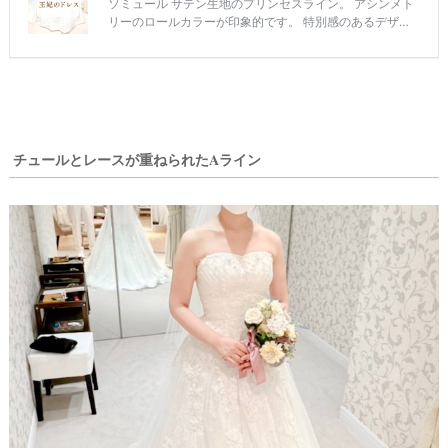
チュールとレースが重ねられたAライン
ウ
ェ
デ
ィ
ン
グ
フ
ォ
ト