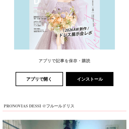
ト
▶
アプリで記事を保存・購読
アプリで開く
インストール
最
プ
プ
新
ラ
ラ
PRONOVIAS DESSI @フルールドリス
ド
ン
ン
レ
ナ
ナ
ス
ー
ー
記
ラ
レ
事
ン
ポ