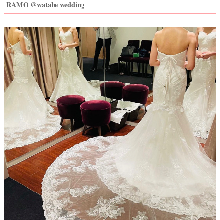
RAMO @watabe wedding