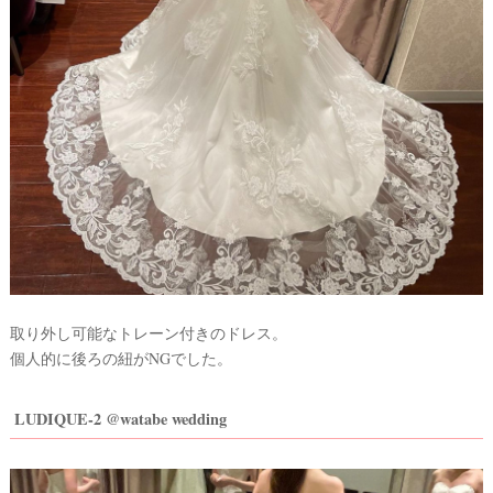
取り外し可能なトレーン付きのドレス。
#
個人的に後ろの紐がNGでした。
プ
レ
ウ
花
LUDIQUE-2 @watabe wedding
嫁
エ
デ
#
卒
ィ
花