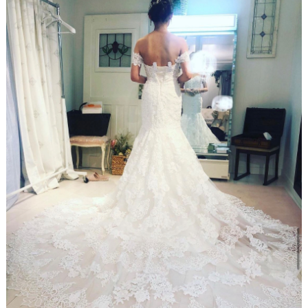
を
キ
を
c
ン
見
h
グ
る
e
c
k