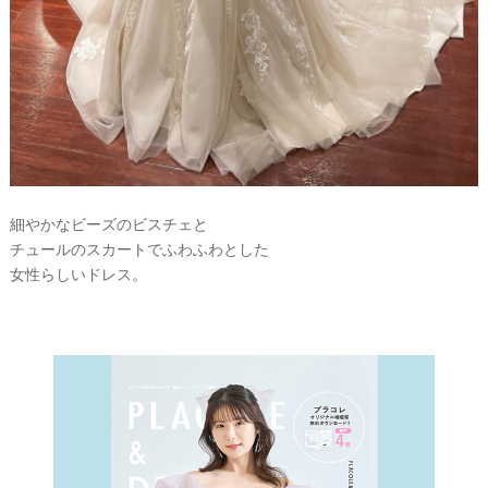
P
細やかなビーズのビスチェと
L
チュールのスカートでふわふわとした
A
C
女性らしいドレス。
O
L
E
&
D
R
E
S
S
Y
公
式
サ
イ