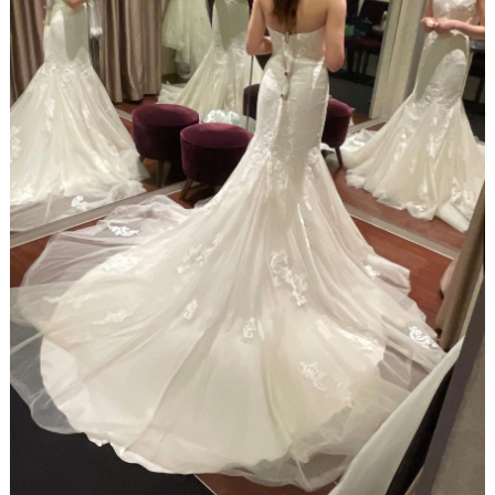
ン
#
グ
ウ
ェ
ア
ル
カ
イ
ム
テ
ス
ペ
ム
ー
ス
#
プ
チ
ギ
フ
ト
#
沖
縄
#
ビ
ー
チ