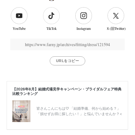
結
婚
式
当
YouTube
TikTok
Instagram
Ｘ(旧Twitter)
日
https://www.farny.jp/archives/fitting/dress/121594
URLをコピー