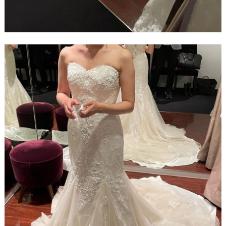
フ
ォ
ト
結
婚
の
段
取
り