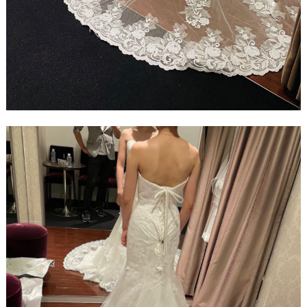
ウ
ェ
デ
ィ
ン
グ
フ
ォ
ト