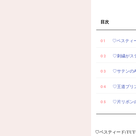
目次
♡ベスティー
♡刺繍がステ
♡サテンのA
♡王道プリ
♡片リボン
♡ベスティード(TUT