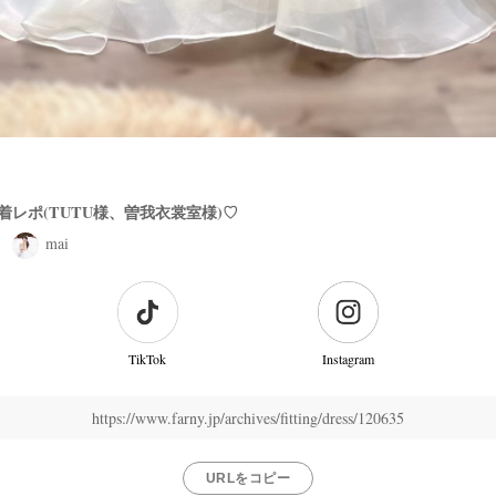
レポ(TUTU様、曽我衣裳室様)♡
mai
TikTok
Instagram
https://www.farny.jp/archives/fitting/dress/120635
URLをコピー