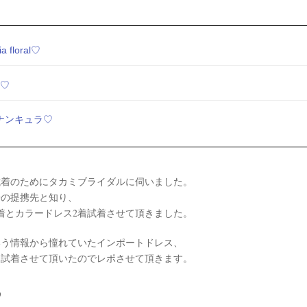
 floral♡
i♡
ナンキュラ♡
試着のためにタカミブライダルに伺いました。
場の提携先と知り、
着とカラードレス2着試着させて頂きました。
いう情報から憧れていたインポートドレス、
を試着させて頂いたのでレポさせて頂きます。
♡