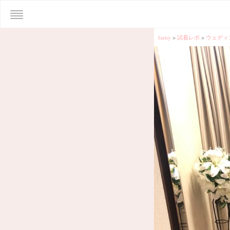
farny
>
試着レポ
>
ウェディ