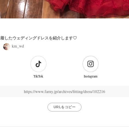
試着したウェディングドレスを紹介します♡
km_wd
TikTok
Instagram
https://www.farny.jp/archives/fitting/dress/102216
URLをコピー