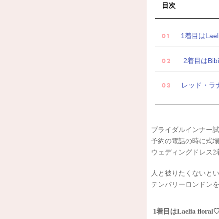
目次
1着目はLaelia
2着目はBib
レッド・ラ
ブライダルインナー
予約の電話の時に式
ウェディングドレス2
人と被りたくないと
テンパリーロンドン
1着目はLaelia floral