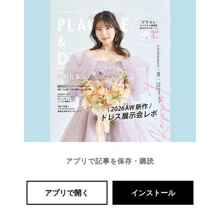
最
プ
プ
新
ラ
ラ
ド
ン
ン
レ
ナ
ナ
ス
ー
ー
記
ラ
レ
事
ン
ポ
を
キ
を
c
ン
見
h
グ
る
e
c
k
アプリで記事を保存・購読
アプリで開く
インストール