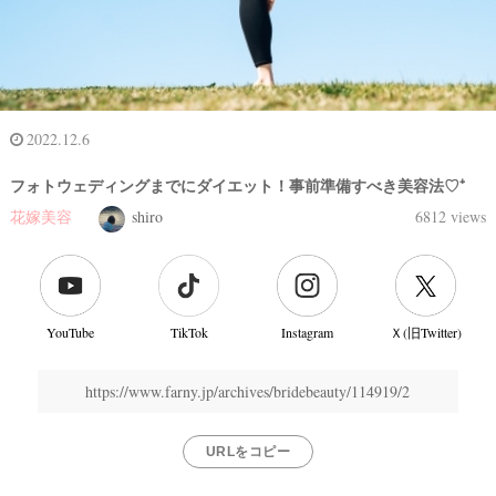
2022.12.6
フォトウェディングまでにダイエット！事前準備すべき美容法♡⁺
花嫁美容
shiro
6812 views
YouTube
TikTok
Instagram
Ｘ(旧Twitter)
https://www.farny.jp/archives/bridebeauty/114919/2
URLをコピー