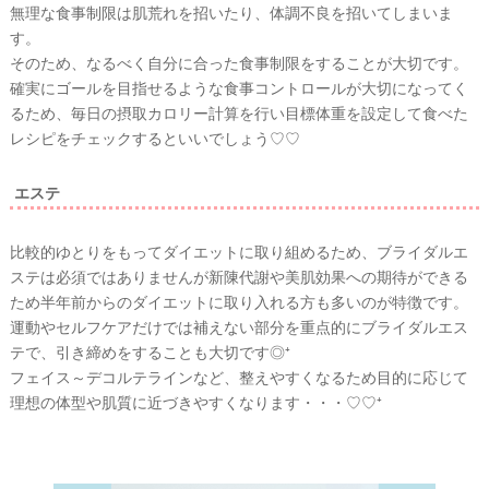
&
無理な食事制限は肌荒れを招いたり、体調不良を招いてしまいま
D
す。
R
E
そのため、なるべく自分に合った食事制限をすることが大切です。
S
S
確実にゴールを目指せるような食事コントロールが大切になってく
Y
るため、毎日の摂取カロリー計算を行い目標体重を設定して食べた
公
式
レシピをチェックするといいでしょう♡♡
サ
イ
ト
▶
エステ
比較的ゆとりをもってダイエットに取り組めるため、ブライダルエ
ステは必須ではありませんが新陳代謝や美肌効果への期待ができる
ため半年前からのダイエットに取り入れる方も多いのが特徴です。
運動やセルフケアだけでは補えない部分を重点的にブライダルエス
テで、引き締めをすることも大切です◎⁺
フェイス～デコルテラインなど、整えやすくなるため目的に応じて
理想の体型や肌質に近づきやすくなります・・・♡♡⁺