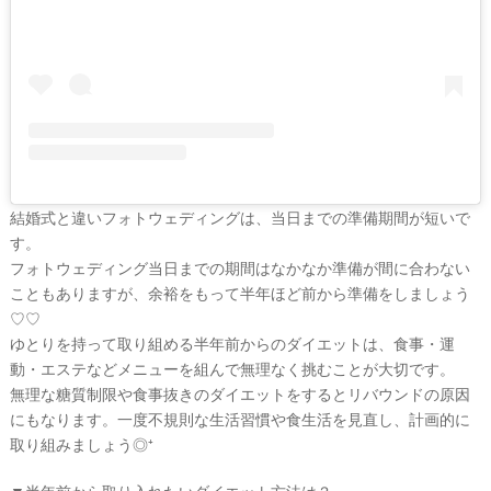
#
プ
ウ
レ
エ
花
嫁
デ
#
ィ
卒
ン
花
グ
#
ア
ウ
結婚式と違いフォトウェディングは、当日までの準備期間が短いで
ェ
イ
す。
ル
カ
フォトウェディング当日までの期間はなかなか準備が間に合わない
テ
ム
こともありますが、余裕をもって半年ほど前から準備をしましょう
ス
ム
ペ
♡♡
ー
ゆとりを持って取り組める半年前からのダイエットは、食事・運
ス
動・エステなどメニューを組んで無理なく挑むことが大切です。
#
無理な糖質制限や食事抜きのダイエットをするとリバウンドの原因
プ
にもなります。一度不規則な生活習慣や食生活を見直し、計画的に
チ
ギ
取り組みましょう◎⁺
フ
ト