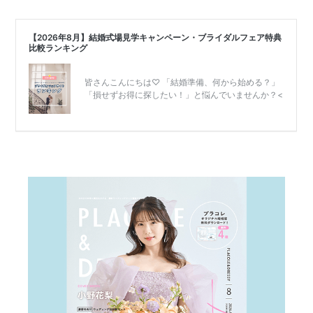
結
婚
式
当
日