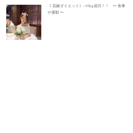
《 花嫁ダイエット》−10kg成功！！ 〜 食事
や運動 〜