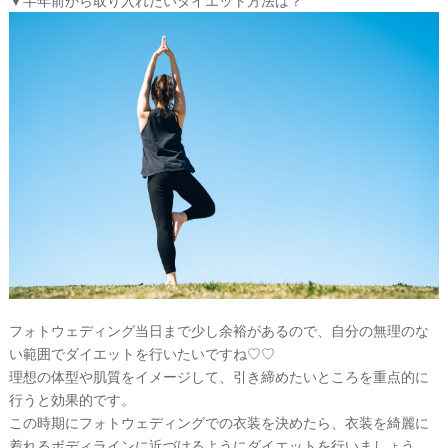
▼半年前から取り入れたいダイエット方法は？
#
沖
縄
#
ビ
ー
チ
フ
ォ
ト
フォトウェディング当日まで少し余裕があるので、自分の無理のな
い範囲でダイエットを行いたいですね♡♡
結
理想の体型や肌質をイメージして、引き締めたいところを重点的に
婚
行うと効果的です。
この時期にフォトウェディングでの衣装を決めたら、衣装を綺麗に
の
着れるボディラインに近づけるようにダイエットを行いましょう。