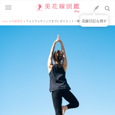
花嫁日記を残す
farny
>
花嫁美容
>
フォトウェディングまでにダイエット！事前準備すべき美容法♡⁺