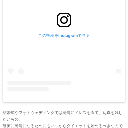
この投稿をInstagramで見る
ウ
ェ
デ
ィ
ン
グ
フ
ォ
ト
結婚式やフォトウェディングでは綺麗にドレスを着て、写真を残し
たいもの。
確実に綺麗になるためにもいつからダイエットを始めるべきなので