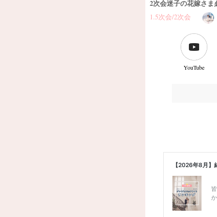
2次会迷子の花嫁さま必
1.5次会/2次会
YouTube