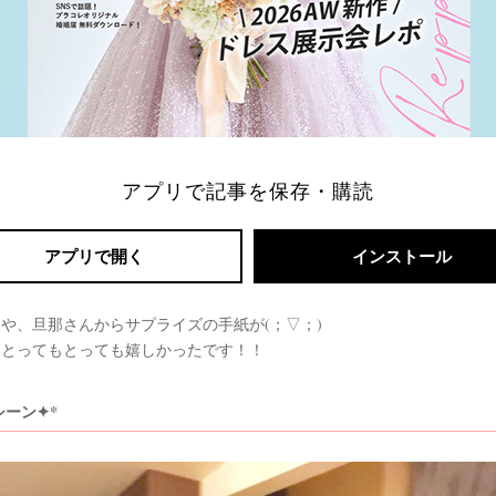
アプリで記事を保存・購読
アプリで開く
インストール
や、旦那さんからサプライズの手紙が(；▽；)
、とってもとっても嬉しかったです！！
ーン✦*