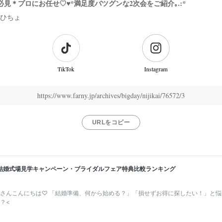
見＊プロにお任せ♡♥*満足度バツグンな2次会をご紹介｡.:*
ひちょ
TikTok
Instagram
https://www.farny.jp/archives/bigday/nijikai/76572/3
URLをコピー