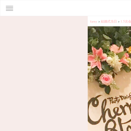
farny
>
結婚式当日
>
1.5次