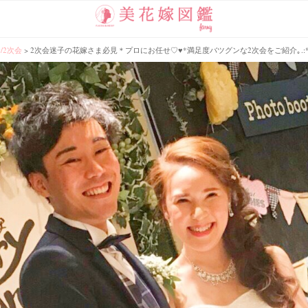
会/2次会
>
2次会迷子の花嫁さま必見＊プロにお任せ♡♥*満足度バツグンな2次会をご紹介｡.: