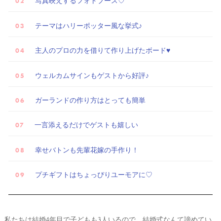
写真映えするフォトブース♡
テーマはハリーポッター風な挙式♪
主人のプロの力を借りて作り上げたボード♥
ウェルカムサインもゲストから好評♪
ガーランドの作り方はとっても簡単
一言添えるだけでゲストも嬉しい
幸せバトンも先輩花嫁の手作り！
プチギフトはちょっぴりユーモアに♡
試
私たちは結婚4年目で子どもも3人いるので、結婚式なんて諦めてい