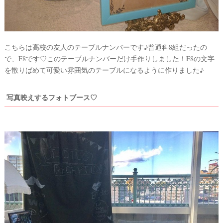
こちらは高校の友人のテーブルナンバーです♪普通科8組だったの
で、F8です♡このテーブルナンバーだけ手作りしました！F8の文字
を散りばめて可愛い雰囲気のテーブルになるように作りました♪
ウ
写真映えするフォトブース♡
ェ
デ
ィ
ン
グ
フ
ォ
ト