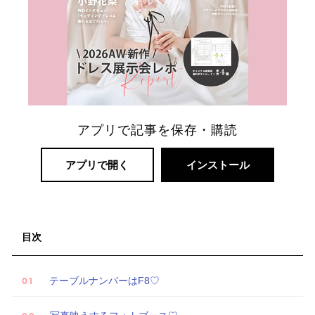
アプリで記事を保存・購読
アプリで開く
インストール
リ
ゾ
ー
ト
目次
婚
テーブルナンバーはF8♡