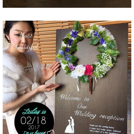
最
プ
プ
新
ラ
ラ
ド
ン
ン
レ
ナ
ナ
ス
ー
ー
記
ラ
レ
事
ン
ポ
を
キ
を
c
ン
見
h
グ
る
e
c
k