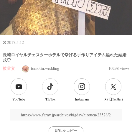
2017.5.12
長崎ロイヤルチェスターホテルで挙げる手作りアイテム溢れた結婚
式♡
披露宴
tomotin.wedding
10298 views
YouTube
TikTok
Instagram
Ｘ(旧Twitter)
https://www.farny.jp/archives/bigday/hirouen/23528/2
URLをコピー