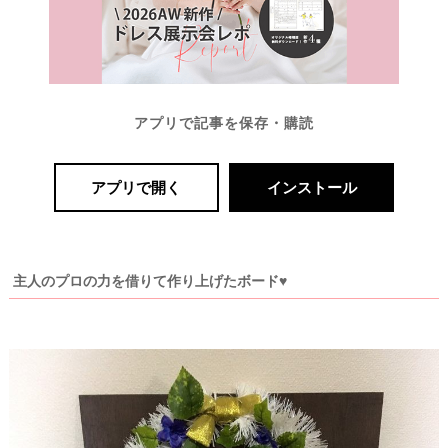
段
取
り
アプリで記事を保存・購読
アプリで開く
インストール
主人のプロの力を借りて作り上げたボード♥
P
L
A
C
O
L
E