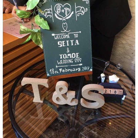
#
プ
ウ
レ
エ
花
嫁
デ
#
ィ
卒
ン
花
グ
#
ア
ウ
ェ
イ
ル
カ
テ
ム
ス
ム
ペ
ー
ス
#
プ
チ
ギ
フ
ト