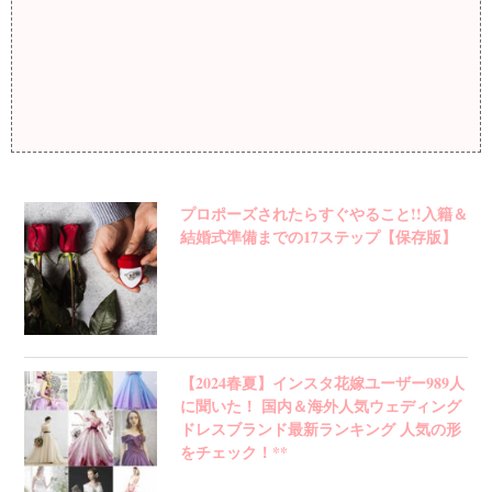
プロポーズされたらすぐやること!!入籍＆
結婚式準備までの17ステップ【保存版】
【2024春夏】インスタ花嫁ユーザー989人
に聞いた！ 国内＆海外人気ウェディング
ドレスブランド最新ランキング 人気の形
をチェック！**