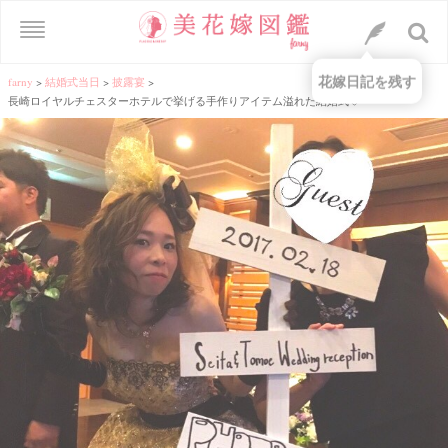
花嫁日記を残す
farny
>
結婚式当日
>
披露宴
>
長崎ロイヤルチェスターホテルで挙げる手作りアイテム溢れた結婚式♡