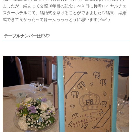
着
ましたが、縁あって交際10年目の記念すべき日に長崎ロイヤルチェ
スターホテルにて、結婚式を挙げることができました♡結果、結婚
レ
式できて良かったってほーんっっっとうに思います( ^ω^ )
ポ
テーブルナンバーはF8♡