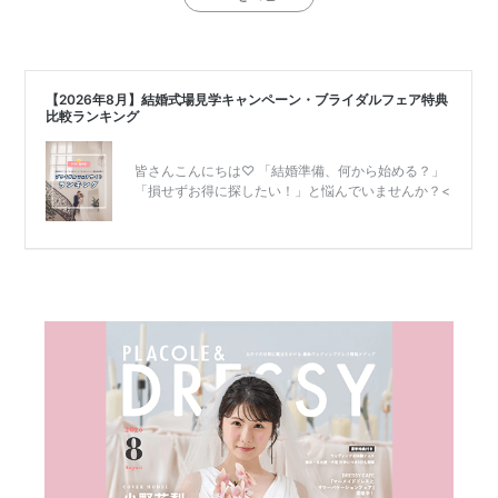
結
婚
式
当
日