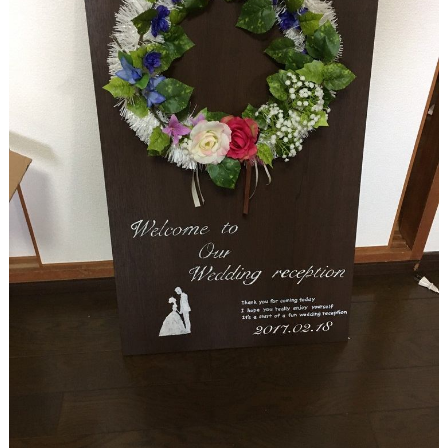
&
D
R
E
S
S
Y
公
式
サ
イ
ト
▶