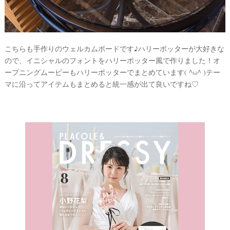
#
沖
縄
#
こちらも手作りのウェルカムボードです♪ハリーポッターが大好きな
ビ
ので、イニシャルのフォントをハリーポッター風で作りました！オ
ー
チ
ープニングムービーもハリーポッターでまとめています( ^ω^ )テー
フ
マに沿ってアイテムもまとめると統一感が出て良いですね♡
ォ
ト
結
婚
の