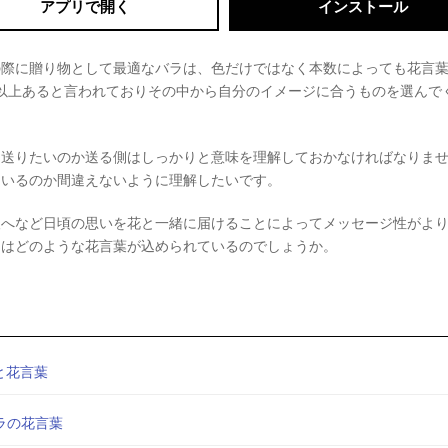
アプリで開く
インストール
の際に贈り物として最適なバラは、色だけではなく本数によっても花言
以上あると言われておりその中から自分のイメージに合うものを選んで
て送りたいのか送る側はしっかりと意味を理解しておかなければなりま
ているのか間違えないように理解したいです。
人へなど日頃の思いを花と一緒に届けることによってメッセージ性がよ
ラはどのような花言葉が込められているのでしょうか。
と花言葉
ラの花言葉