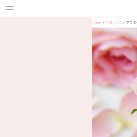
farny
>
プロポーズ
>
プロポ