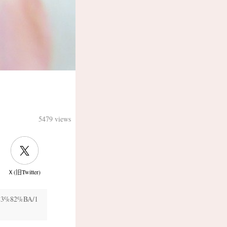
5479 views
Ｘ(旧Twitter)
E3%82%BA/1