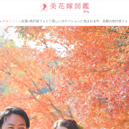
>
和装フォト
>
紅葉×色打掛フォト♡美しいロケーションに包まれる中、念願の色打掛フォ