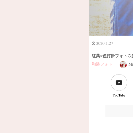
2020.1.27
紅葉×色打掛フォト♡
和装フォト
Mi
YouTube