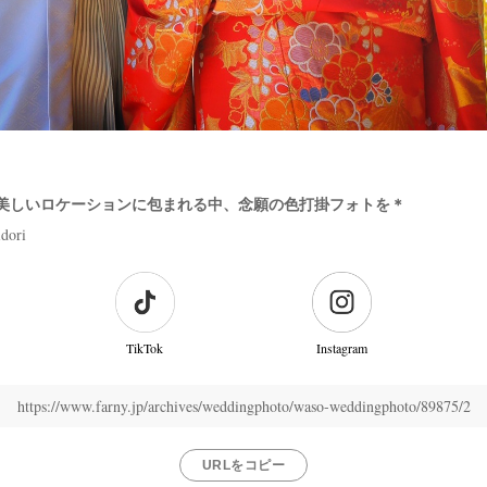
美しいロケーションに包まれる中、念願の色打掛フォトを＊
dori
TikTok
Instagram
https://www.farny.jp/archives/weddingphoto/waso-weddingphoto/89875/2
URLをコピー