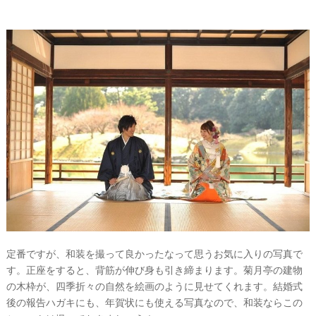
段
取
り
P
定番ですが、和装を撮って良かったなって思うお気に入りの写真で
L
す。正座をすると、背筋が伸び身も引き締まります。菊月亭の建物
A
C
の木枠が、四季折々の自然を絵画のように見せてくれます。結婚式
O
L
後の報告ハガキにも、年賀状にも使える写真なので、和装ならこの
E