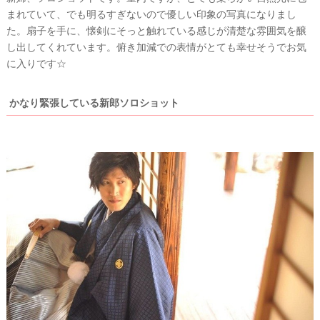
まれていて、でも明るすぎないので優しい印象の写真になりまし
た。扇子を手に、懐剣にそっと触れている感じが清楚な雰囲気を醸
最
プ
プ
し出してくれています。俯き加減での表情がとても幸せそうでお気
新
ラ
ラ
に入りです☆
ド
ン
ン
レ
ナ
ナ
ス
ー
ー
かなり緊張している新郎ソロショット
記
ラ
レ
事
ン
ポ
を
キ
を
c
ン
見
h
グ
る
e
c
k