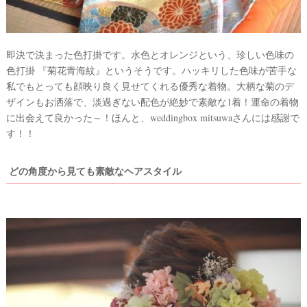
即決で決まった色打掛です。水色とオレンジという、珍しい色味の
色打掛 『菊花青海紋』というそうです。ハッキリした色味が苦手な
私でもとっても顔映り良く見せてくれる優秀な着物。大柄な菊のデ
ザインもお洒落で、淡過ぎない配色が絶妙で素敵な1着！運命の着物
に出会えて良かった～！ほんと、weddingbox mitsuwaさんには感謝で
す！！
どの角度から見ても素敵なヘアスタイル