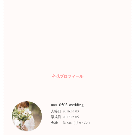
卒花プロフィール
nao_0503.wedding
入籍日
2016.03.03
挙式日
2017.05.05
会場
Ruban（リュバン）