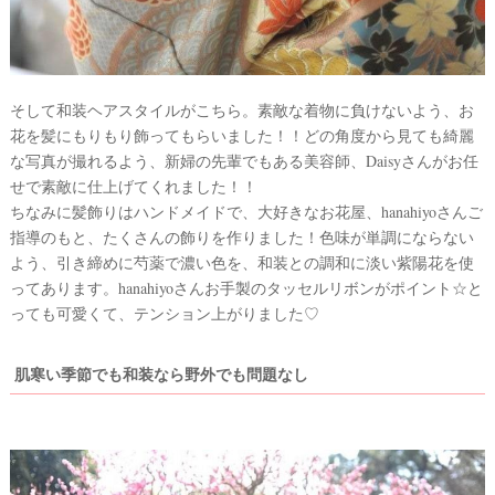
そして和装ヘアスタイルがこちら。素敵な着物に負けないよう、お
花を髪にもりもり飾ってもらいました！！どの角度から見ても綺麗
な写真が撮れるよう、新婦の先輩でもある美容師、Daisyさんがお任
せで素敵に仕上げてくれました！！
ちなみに髪飾りはハンドメイドで、大好きなお花屋、hanahiyoさんご
指導のもと、たくさんの飾りを作りました！色味が単調にならない
よう、引き締めに芍薬で濃い色を、和装との調和に淡い紫陽花を使
ってあります。hanahiyoさんお手製のタッセルリボンがポイント☆と
っても可愛くて、テンション上がりました♡
肌寒い季節でも和装なら野外でも問題なし