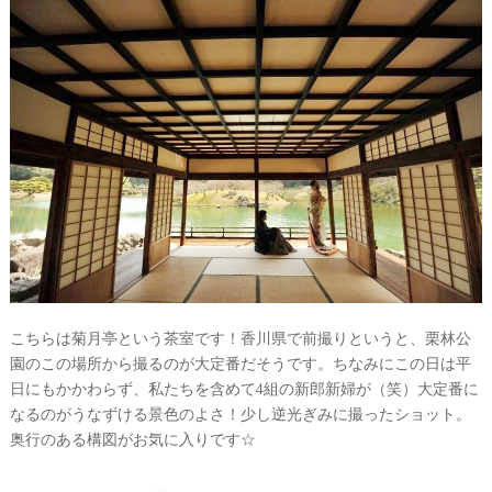
こちらは菊月亭という茶室です！香川県で前撮りというと、栗林公
園のこの場所から撮るのが大定番だそうです。ちなみにこの日は平
日にもかかわらず、私たちを含めて4組の新郎新婦が（笑）大定番に
なるのがうなずける景色のよさ！少し逆光ぎみに撮ったショット。
奥行のある構図がお気に入りです☆