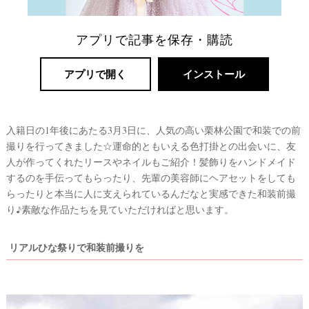
アプリで記事を保存・購読
アプリで開く
インストール
入籍日の1年後にあたる3月3日に、人気の高い栗林公園で和装での前
撮りを行ってきました☆運命的ともいえる色打掛との出会いに、友
人が作ってくれたリースやネイルもご紹介！髪飾りをハンドメイド
リ
するのを手伝ってもらったり、先輩の美容師にヘアセットをしても
ゾ
らったりと本当に人に支えられているんだなと実感できた和装前撮
ー
り♪素敵な作品たちを見ていただければと思います。
ト
婚
リアルひな祭りで和装前撮りを