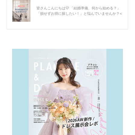
結
婚
式
当
日