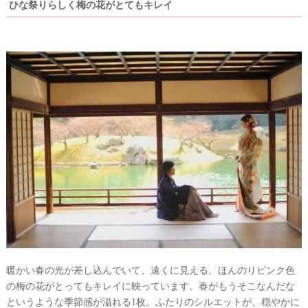
ひな祭りらしく梅の花がとてもキレイ
#
プ
ウ
レ
エ
花
嫁
デ
#
ィ
卒
ン
花
グ
#
ア
ウ
ェ
イ
ル
カ
テ
ム
ス
ム
ペ
ー
ス
#
プ
チ
暖かい春の光が差し込んでいて、遠くに見える、ほんのりピンク色
ギ
の梅の花がとってもキレイに映っています。春がもうそこなんだな
フ
ト
というような季節感が溢れる1枚。ふたりのシルエットが、穏やかに