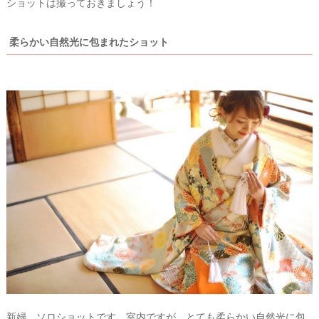
ショットは撮っておきましょう！
&
D
R
E
柔らかい自然光に包まれたショット
S
S
Y
公
式
サ
イ
ト
▶
新婦、ソロショットです。室内ですが、とても柔らかい自然光に包