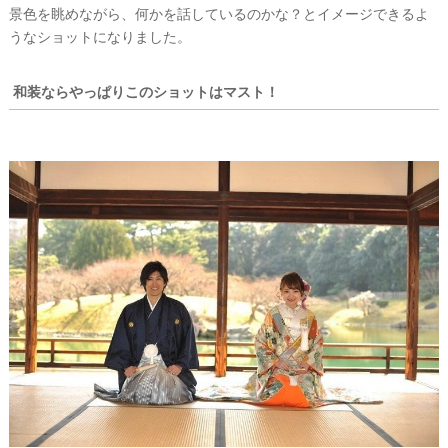
景色を眺めながら、何かを話しているのかな？とイメージできるよ
#
うなショットになりました。
沖
縄
#
和装ならやっぱりこのショットはマスト！
ビ
ー
チ
フ
ォ
ト
結
婚
の