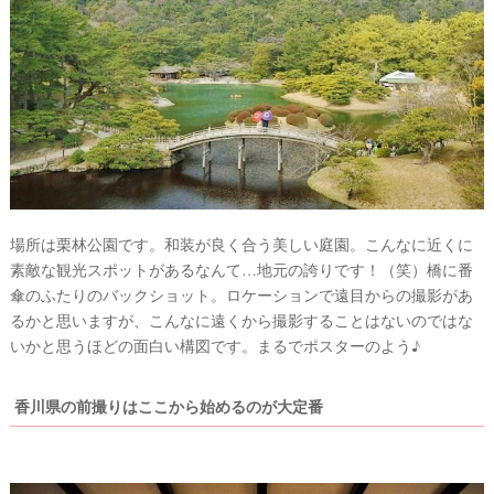
ウ
ェ
場所は栗林公園です。和装が良く合う美しい庭園。こんなに近くに
デ
素敵な観光スポットがあるなんて…地元の誇りです！（笑）橋に番
ィ
傘のふたりのバックショット。ロケーションで遠目からの撮影があ
ン
るかと思いますが、こんなに遠くから撮影することはないのではな
グ
いかと思うほどの面白い構図です。まるでポスターのよう♪
フ
ォ
香川県の前撮りはここから始めるのが大定番
ト