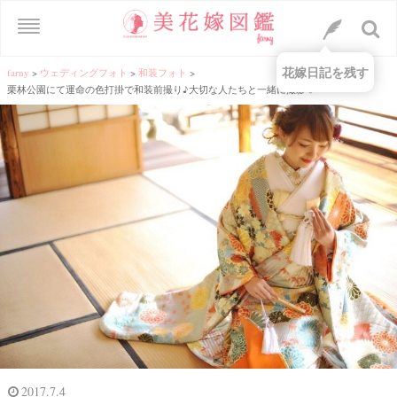
花嫁日記を残す
farny
>
ウェディングフォト
>
和装フォト
>
栗林公園にて運命の色打掛で和装前撮り♪大切な人たちと一緒に撮影♡
2017.7.4