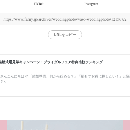
TikTok
Instagram
https://www.farny.jp/archives/weddingphoto/waso-weddingphoto/121567/2
URLをコピー