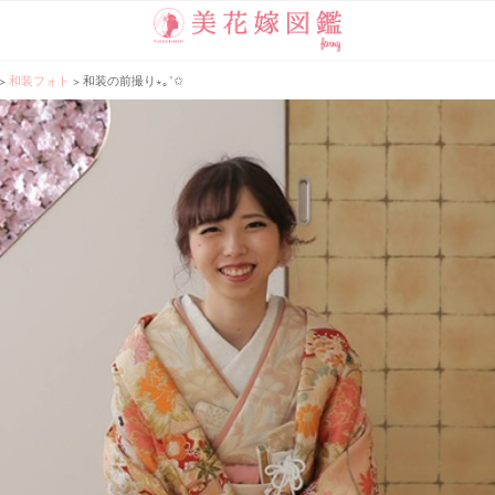
>
和装フォト
>
和装の前撮り⋆｡˚✩