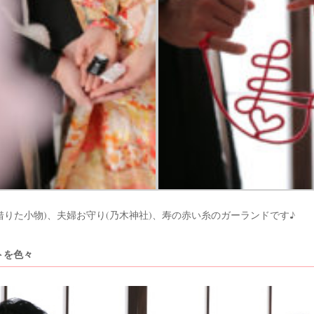
借りた小物)、夫婦お守り(乃木神社)、寿の赤い糸のガーランドです♪
トを色々