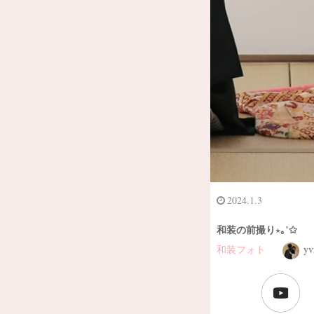
2024.1.3
和装の前撮り⋆｡˚✩
和装フォト
yv