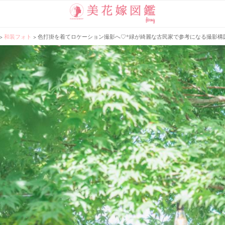
>
和装フォト
>
色打掛を着てロケーション撮影へ♡*緑が綺麗な古民家で参考になる撮影構