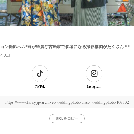
ョン撮影へ♡*緑が綺麗な古民家で参考になる撮影構図がたくさん＊*
ろん♪
TikTok
Instagram
https://www.farny.jp/archives/weddingphoto/waso-weddingphoto/107132
URLをコピー