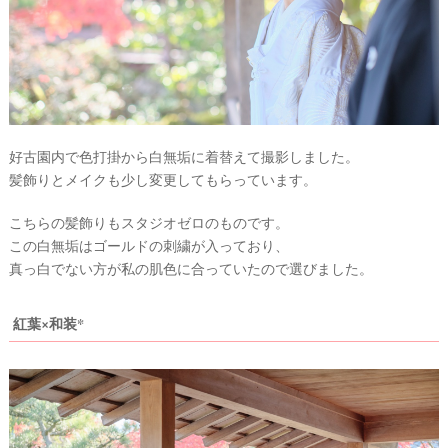
好古園内で色打掛から白無垢に着替えて撮影しました。
髪飾りとメイクも少し変更してもらっています。
P
L
こちらの髪飾りもスタジオゼロのものです。
A
この白無垢はゴールドの刺繍が入っており、
C
O
真っ白でない方が私の肌色に合っていたので選びました。
L
E
&
D
紅葉×和装*
R
E
S
S
Y
公
式
サ
イ