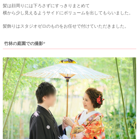
髪は顔周りには下ろさずにすっきりまとめて
横から少し見えるようサイドにボリュームを出してもらいました。
髪飾りはスタジオゼロのものをお任せで付けていただきました。
竹林の庭園での撮影*
#
プ
レ
ウ
花
嫁
エ
デ
#
卒
ィ