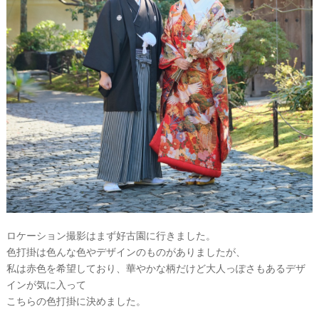
ウ
ェ
デ
ィ
ン
グ
フ
ォ
ト
ロケーション撮影はまず好古園に行きました。
色打掛は色んな色やデザインのものがありましたが、
私は赤色を希望しており、華やかな柄だけど大人っぽさもあるデザ
インが気に入って
こちらの色打掛に決めました。