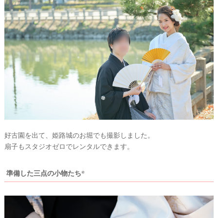
事
ン
ポ
を
キ
を
c
ン
見
h
グ
る
e
c
k
好古園を出て、姫路城のお堀でも撮影しました。
扇子もスタジオゼロでレンタルできます。
準備した三点の小物たち*