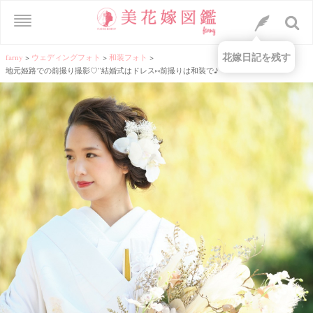
花嫁日記を残す
farny
>
ウェディングフォト
>
和装フォト
>
地元姫路での前撮り撮影♡”結婚式はドレス⑅前撮りは和装で♪