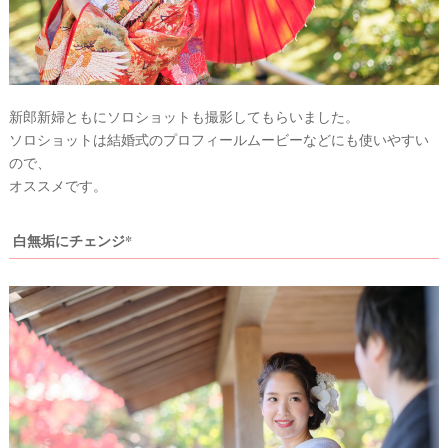
フ
ォ
ト
新郎新婦ともにソロショットも撮影してもらいました。
ソロショットは結婚式のプロフィールムービーなどにも使いやすい
ので、
オススメです。
結
白無垢にチェンジ*
婚
の
段
取
り