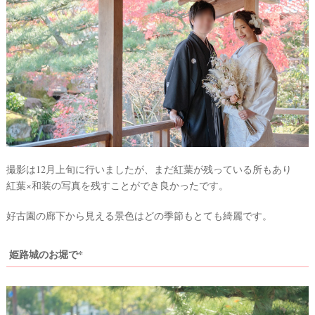
ト
▶
撮影は12月上旬に行いましたが、まだ紅葉が残っている所もあり
紅葉×和装の写真を残すことができ良かったです。
好古園の廊下から見える景色はどの季節もとても綺麗です。
最
プ
プ
姫路城のお堀で*
新
ラ
ラ
ド
ン
ン
レ
ナ
ナ
ス
ー
ー
記
ラ
レ