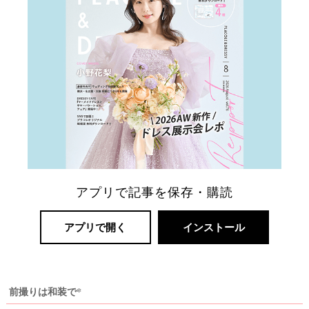
リ
ゾ
ー
ト
アプリで記事を保存・購読
婚
アプリで開く
インストール
前撮りは和装で*