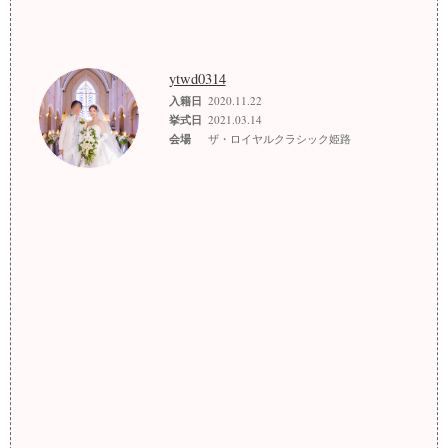
ytwd0314
入籍日
2020.11.22
挙式日
2021.03.14
会場
ザ・ロイヤルクラシック姫路