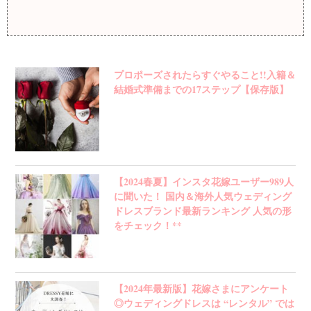
プロポーズされたらすぐやること!!入籍＆
結婚式準備までの17ステップ【保存版】
【2024春夏】インスタ花嫁ユーザー989人
に聞いた！ 国内＆海外人気ウェディング
ドレスブランド最新ランキング 人気の形
をチェック！**
【2024年最新版】花嫁さまにアンケート
◎ウェディングドレスは “レンタル” では