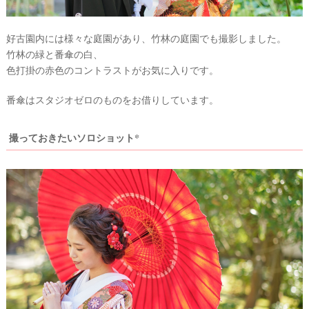
花
ン
#
グ
ウ
好古園内には様々な庭園があり、竹林の庭園でも撮影しました。
ェ
ア
竹林の緑と番傘の白、
ル
色打掛の赤色のコントラストがお気に入りです。
カ
イ
ム
テ
ス
番傘はスタジオゼロのものをお借りしています。
ペ
ム
ー
ス
撮っておきたいソロショット*
#
プ
チ
ギ
フ
ト
#
沖
縄
#
ビ
ー
チ