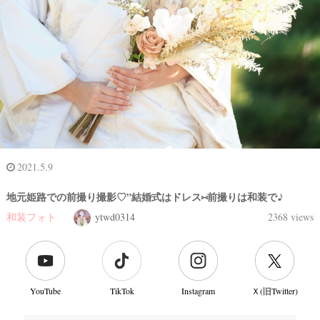
2021.5.9
地元姫路での前撮り撮影♡”結婚式はドレス⑅前撮りは和装で♪
和装フォト
ytwd0314
2368 views
YouTube
TikTok
Instagram
Ｘ(旧Twitter)