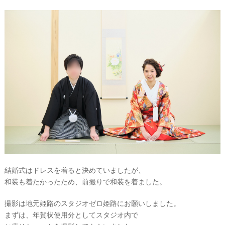
結婚式はドレスを着ると決めていましたが、
和装も着たかったため、前撮りで和装を着ました。
試
着
撮影は地元姫路のスタジオゼロ姫路にお願いしました。
レ
まずは、年賀状使用分としてスタジオ内で
ポ