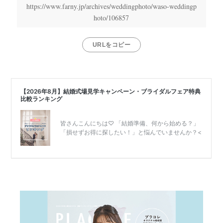
結
https://www.farny.jp/archives/weddingphoto/waso-weddingp
婚
hoto/106857
式
当
URLをコピー
日