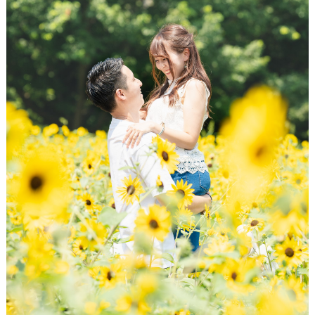
P
L
A
C
O
L
E
&
D
R
E
S
S
Y
公
式