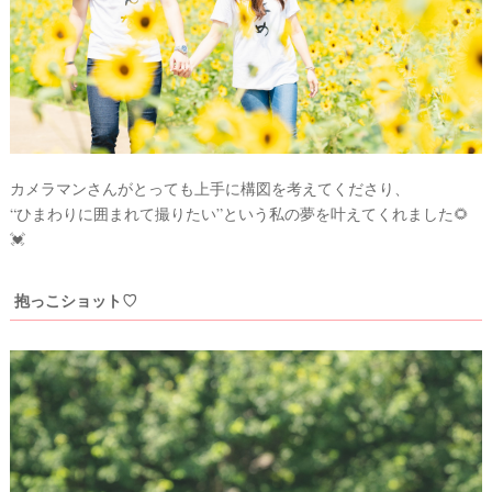
ビ
ー
チ
フ
ォ
ト
カメラマンさんがとっても上手に構図を考えてくださり、
“ひまわりに囲まれて撮りたい”という私の夢を叶えてくれました🌻
💓
抱っこショット♡
結
婚
の
段
取
り