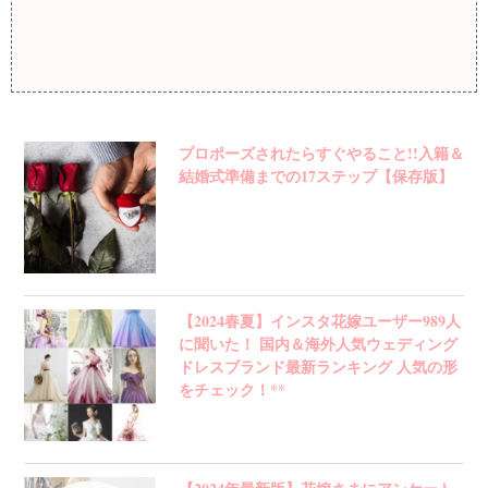
プロポーズされたらすぐやること!!入籍＆
結婚式準備までの17ステップ【保存版】
【2024春夏】インスタ花嫁ユーザー989人
に聞いた！ 国内＆海外人気ウェディング
ドレスブランド最新ランキング 人気の形
をチェック！**