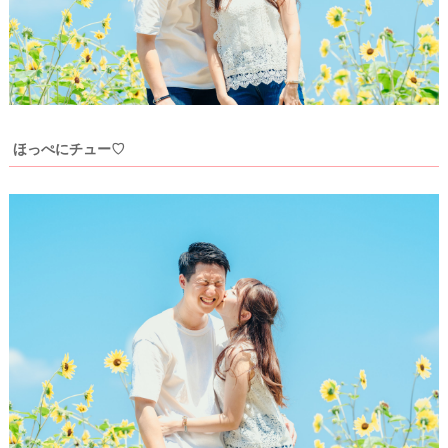
を
キ
を
c
ン
見
h
グ
る
e
c
k
ほっぺにチュー♡