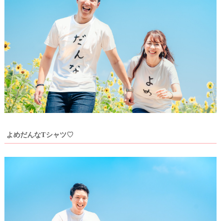
試
着
レ
ポ
よめだんなTシャツ♡