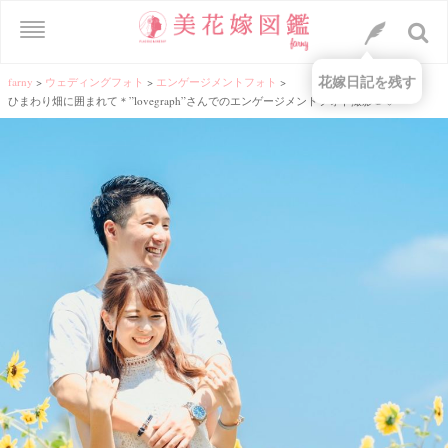
花嫁日記を残す
farny
>
ウェディングフォト
>
エンゲージメントフォト
>
ひまわり畑に囲まれて＊”lovegraph”さんでのエンゲージメントフォト撮影🌻♡