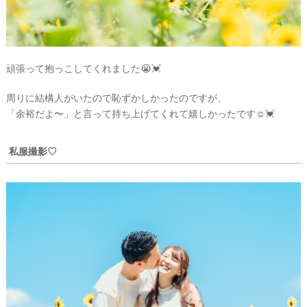
サ
イ
ト
▶
頑張って抱っこしてくれました😭💓
周りに結構人がいたので恥ずかしかったのですが、
「余裕だよ〜」と言って持ち上げてくれて嬉しかったです☺💓
私服撮影♡
最
プ
プ
新
ラ
ラ
ド
ン
ン
レ
ナ
ナ
ス
ー
ー
記
ラ
レ
事
ン
ポ