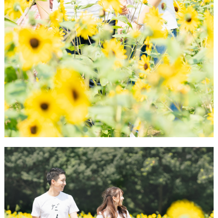
#
ウ
卒
エ
花
デ
#
ウ
ィ
ェ
ン
ル
カ
グ
ム
ス
ア
ペ
イ
ー
ス
テ
#
ム
プ
チ
ギ
フ
ト
#
沖
縄
#