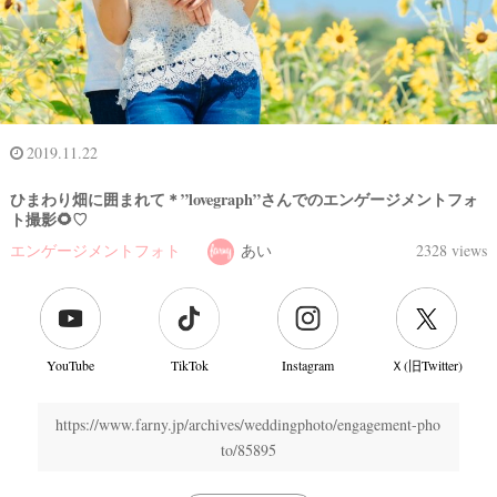
2019.11.22
ひまわり畑に囲まれて＊”lovegraph”さんでのエンゲージメントフォ
ト撮影🌻♡
エンゲージメントフォト
あい
2328 views
YouTube
TikTok
Instagram
Ｘ(旧Twitter)
結
婚
https://www.farny.jp/archives/weddingphoto/engagement-pho
to/85895
式
当