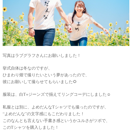
写真はラブグラフさんにお願いしました！
挙式自体は冬なのですが、
ウ
ひまわり畑で撮りたいという夢があったので、
ェ
彼にお願いして撮らせてもらいました🌻
デ
服装は、白T+ジーンズで揃えてリングコーデにしました☺
ィ
ン
私服とは別に、よめだんなTシャツでも撮ったのですが、
グ
“よめだんな”の文字感にもこだわりました！
フ
このなんとも言えない手書き感というかユルさがツボで、
このTシャツを購入しました！
ォ