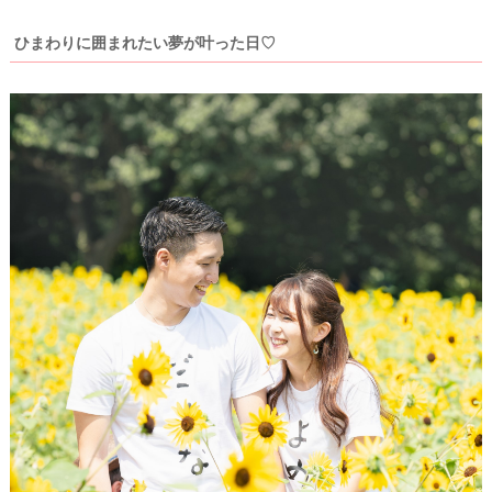
ト
ひまわりに囲まれたい夢が叶った日♡
#
プ
レ
花
嫁