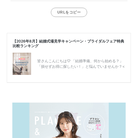
URLをコピー
リ
ゾ