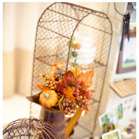
ウ
ェ
デ
ィ
ン
グ
フ
ォ
ト