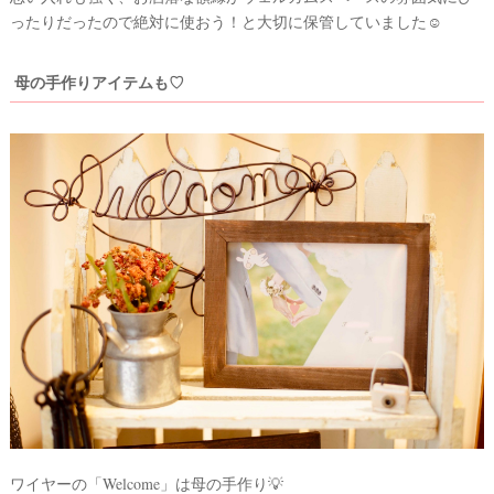
ったりだったので絶対に使おう！と大切に保管していました☺
母の手作りアイテムも♡
結
婚
の
段
取
り
ワイヤーの「Welcome」は母の手作り💡