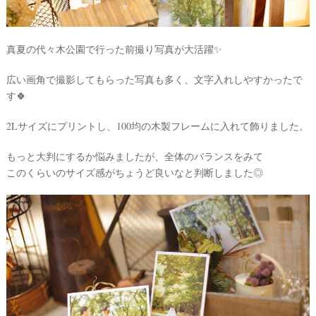
真夏の代々木公園で行った前撮り写真が大活躍✨
広い画角で撮影してもらった写真も多く、文字入れしやすかったで
す🍀
最
プ
プ
新
ラ
ラ
2Lサイズにプリントし、100均の木製フレームに入れて飾りました。
ド
ン
ン
レ
ナ
ナ
ス
ー
ー
もっと大判にするか悩みましたが、全体のバランスをみて
記
ラ
レ
このくらいのサイズ感がちょうど良いなと判断しました◎
事
ン
ポ
を
キ
を
c
ン
見
h
グ
る
e
c
k