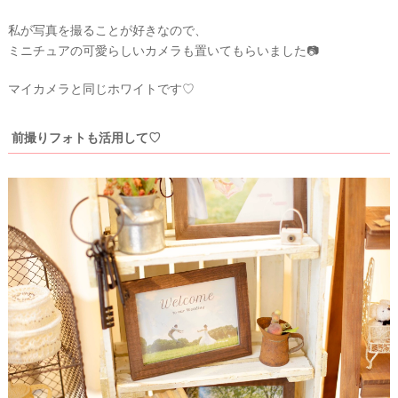
私が写真を撮ることが好きなので、
P
ミニチュアの可愛らしいカメラも置いてもらいました📷
L
A
C
マイカメラと同じホワイトです♡
O
L
E
&
前撮りフォトも活用して♡
D
R
E
S
S
Y
公
式
サ
イ
ト
▶