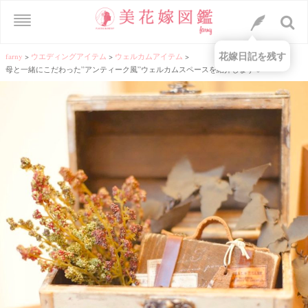
花嫁日記を残す
farny
>
ウエディングアイテム
>
ウェルカムアイテム
>
母と一緒にこだわった”アンティーク風”ウェルカムスペースを紹介します♡＊