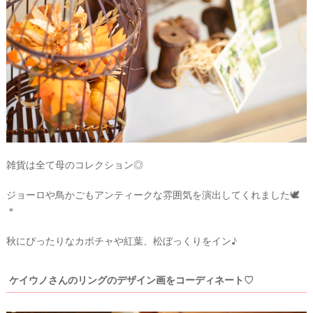
雑貨は全て母のコレクション◎
ジョーロや鳥かごもアンティークな雰囲気を演出してくれました🕊
＊
ウ
秋にぴったりなカボチャや紅葉、松ぼっくりをイン♪
エ
デ
ケイウノさんのリングのデザイン画をコーディネート♡
ィ
ン