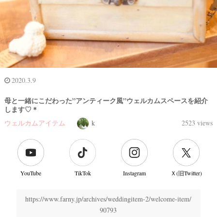
2020.3.9
母と一緒にこだわった”アンティーク風”ウェルカムスペースを紹介
します♡＊
ウェルカムアイテム
k
2523 views
結
婚
YouTube
TikTok
Instagram
Ｘ(旧Twitter)
式
当
https://www.farny.jp/archives/weddingitem-2/welcome-item/
日
90793