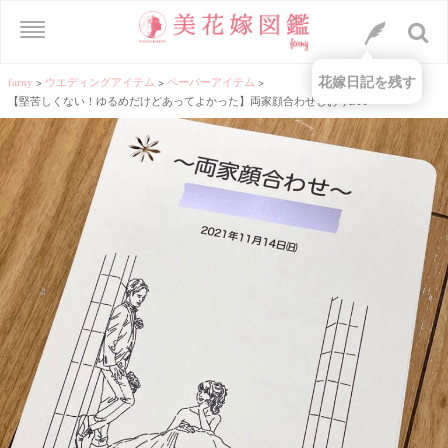
花嫁日記を残す
farny
>
ウエディングアイテム
>
ペーパーアイテム
>
【堅苦しくない！ゆるめだけどあってよかった】両家顔合わせしおりDIY