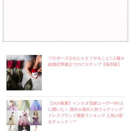
プロポーズされたらすぐやること!!入籍＆
結婚式準備までの17ステップ【保存版】
【2024春夏】インスタ花嫁ユーザー989人
に聞いた！ 国内＆海外人気ウェディング
ドレスブランド最新ランキング 人気の形
をチェック！**