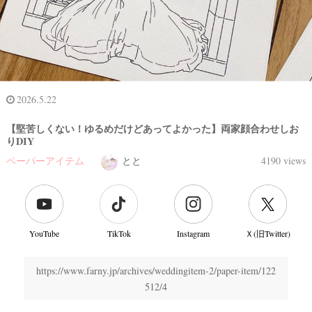
2026.5.22
【堅苦しくない！ゆるめだけどあってよかった】両家顔合わせしお
りDIY
ペーパーアイテム
とと
4190 views
YouTube
TikTok
Instagram
Ｘ(旧Twitter)
https://www.farny.jp/archives/weddingitem-2/paper-item/122
512/4