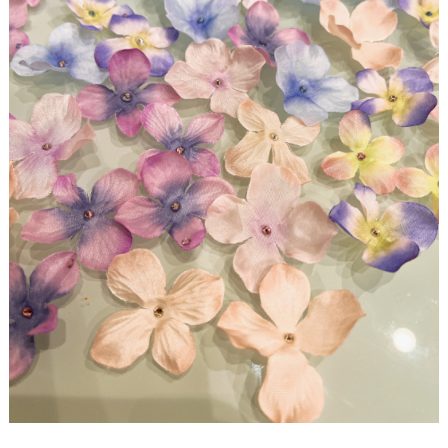
イ
テ
ム