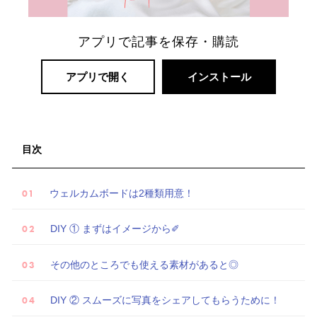
ト
婚
アプリで記事を保存・購読
アプリで開く
インストール
目次
ウェルカムボードは2種類用意！
DIY ① まずはイメージから✐
その他のところでも使える素材があると◎
DIY ② スムーズに写真をシェアしてもらうために！