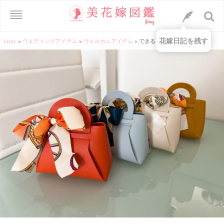
花嫁日記を残す
farny
>
ウエディングアイテム
>
ウェルカムアイテム
>
できるものはDIYで✂︎