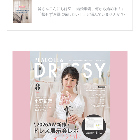
リ
ゾ
ー