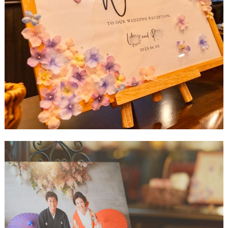
ウ
ェ
デ
ィ
ン
グ
フ
ォ
ト