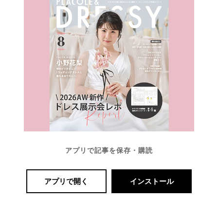
A
C
O
L
E
&
D
R
E
S
S
Y
公
式
サ
イ
ト
▶
アプリで記事を保存・購読
アプリで開く
インストール