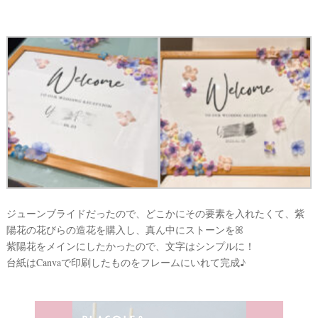
結
婚
の
段
取
り
ジューンブライドだったので、どこかにその要素を入れたくて、紫
陽花の花びらの造花を購入し、真ん中にストーンをꕤ
紫陽花をメインにしたかったので、文字はシンプルに！
台紙はCanvaで印刷したものをフレームにいれて完成♪
P
L