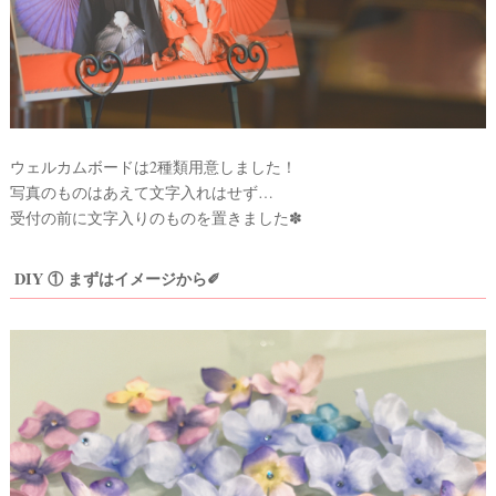
ウェルカムボードは2種類用意しました！
写真のものはあえて文字入れはせず…
受付の前に文字入りのものを置きました✽
DIY ① まずはイメージから✐
ウ
エ
デ
ィ
ン
グ
ア