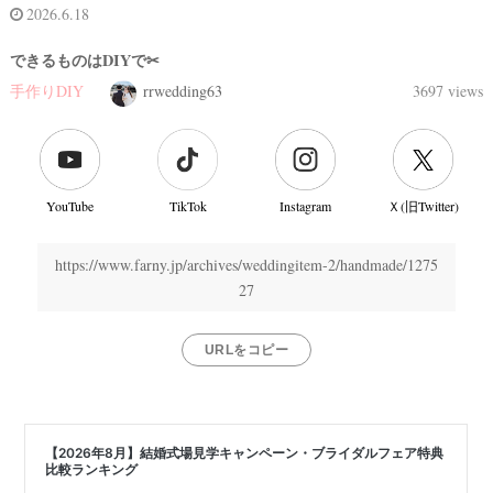
2026.6.18
できるものはDIYで✂︎
手作りDIY
rrwedding63
3697 views
YouTube
TikTok
Instagram
Ｘ(旧Twitter)
https://www.farny.jp/archives/weddingitem-2/handmade/1275
27
結
URLをコピー
婚
式
当
日