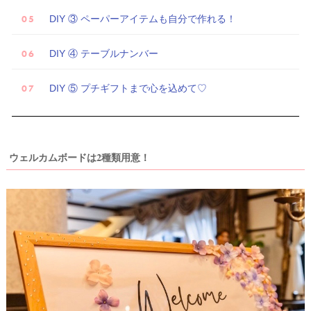
試
DIY ③ ペーパーアイテムも自分で作れる！
着
レ
DIY ④ テーブルナンバー
ポ
DIY ⑤ プチギフトまで心を込めて♡
ウェルカムボードは2種類用意！