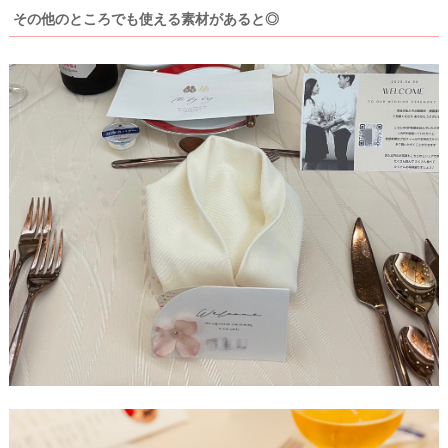
その他のところでも使える素材があると◎
最
プ
プ
新
ラ
ラ
ド
ン
ン
レ
ナ
ナ
ス
ー
ー
記
ラ
レ
事
ン
ポ
を
キ
を
c
ン
見
h
グ
る
e
c
k