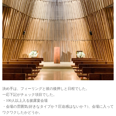
ウ
ェ
デ
ィ
ン
グ
フ
決め手は、フィーリングと彼の後押しと日程でした。
ォ
一応下記がチェック項目でした。
ト
・100人以上入る披露宴会場
・会場の雰囲気(好きなタイプか？圧迫感はないか？)、会場に入って
ワクワクしたかどうか。