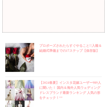
プロポーズされたらすぐやること!!入籍＆
結婚式準備までの17ステップ【保存版】
【2024春夏】インスタ花嫁ユーザー989人
に聞いた！ 国内＆海外人気ウェディング
ドレスブランド最新ランキング 人気の形
をチェック！**