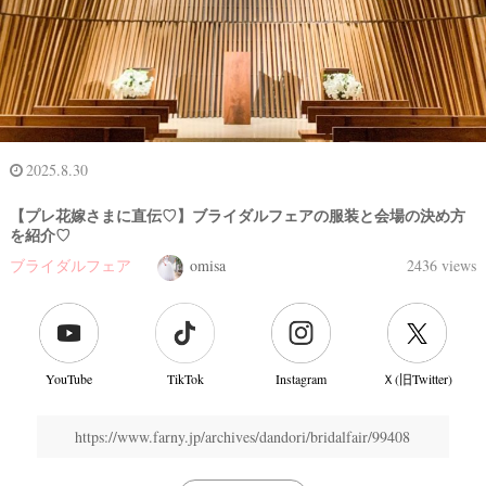
2025.8.30
【プレ花嫁さまに直伝♡】ブライダルフェアの服装と会場の決め方
を紹介♡
ブライダルフェア
omisa
2436 views
YouTube
TikTok
Instagram
Ｘ(旧Twitter)
https://www.farny.jp/archives/dandori/bridalfair/99408