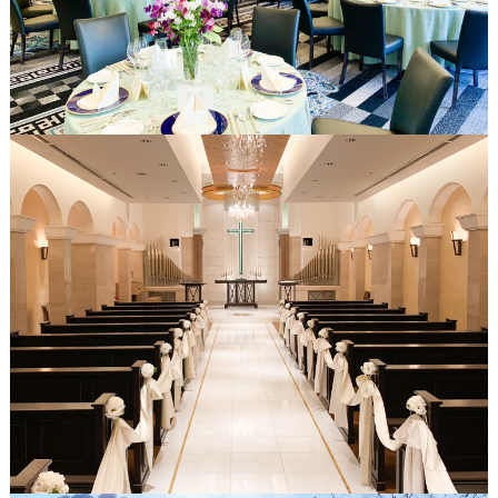
#
プ
ウ
レ
エ
花
嫁
デ
#
ィ
卒
ン
花
グ
#
ア
ウ
ェ
イ
ル
カ
テ
ム
ス
ム
ペ
ー
ス
#
プ
チ
ギ
フ
ト