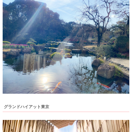
#
沖
縄
#
ビ
ー
チ
フ
ォ
ト
グランドハイアット東京
結
婚
の