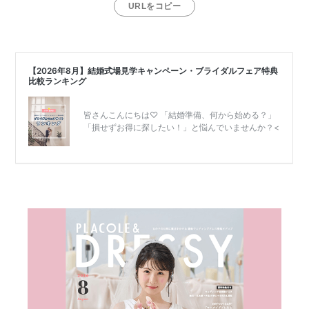
URLをコピー
結
婚
式
当
日