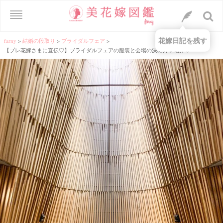
花嫁日記を残す
farny
>
結婚の段取り
>
ブライダルフェア
>
【プレ花嫁さまに直伝♡】ブライダルフェアの服装と会場の決め方を紹介♡