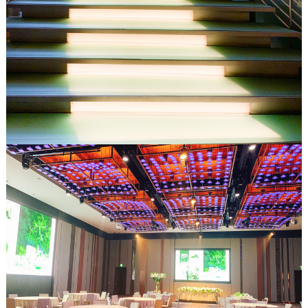
最
プ
プ
新
ラ
ラ
ド
ン
ン
レ
ナ
ナ
ス
ー
ー
記
ラ
レ
事
ン
ポ
を
キ
を
c
ン
見
h
グ
る
e
c
k