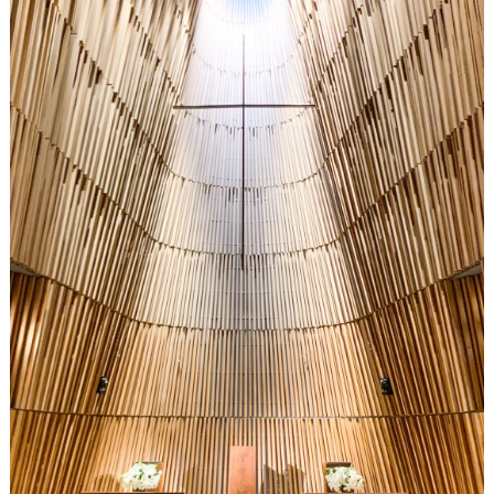
段
取
り
P
L
A
C
O
L
E