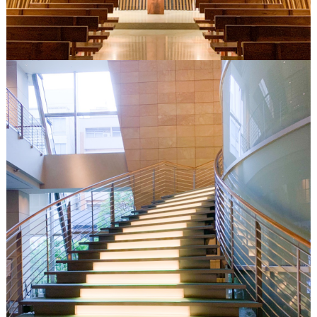
&
D
R
E
S
S
Y
公
式
サ
イ
ト
▶