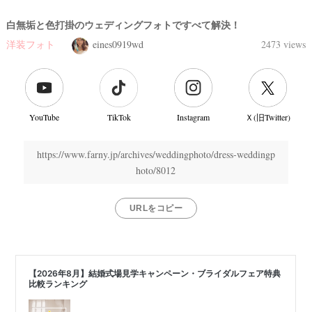
白無垢と色打掛のウェディングフォトですべて解決！
洋装フォト
eines0919wd
2473 views
YouTube
TikTok
Instagram
Ｘ(旧Twitter)
https://www.farny.jp/archives/weddingphoto/dress-weddingp
hoto/8012
URLをコピー