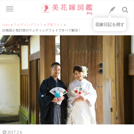
花嫁日記を残す
farny
>
ウェディングフォト
>
洋装フォト
>
白無垢と色打掛のウェディングフォトですべて解決！
2017.2.6