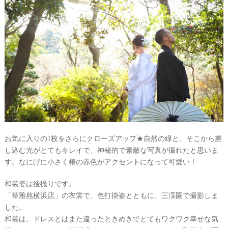
お気に入りの1枚をさらにクローズアップ★自然の緑と、そこから差
し込む光がとてもキレイで、神秘的で素敵な写真が撮れたと思いま
す。なにげに小さく椿の赤色がアクセントになって可愛い！
和装姿は後撮りです。
「華雅苑横浜店」の衣裳で、色打掛姿とともに、三渓園で撮影しま
した。
和装は、ドレスとはまた違ったときめきでとてもワクワク幸せな気