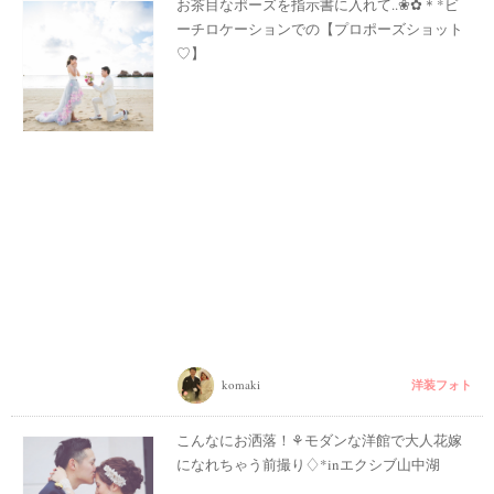
お茶目なポーズを指示書に入れて..❀✿＊*ビ
ーチロケーションでの【プロポーズショット
♡】
洋装フォト
komaki
こんなにお洒落！⚘モダンな洋館で大人花嫁
になれちゃう前撮り♢*inエクシブ山中湖