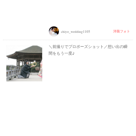
洋装フォト
chiyo_wedding1105
＼前撮りでプロポーズショット／想い出の瞬
間をもう一度♪