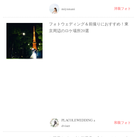
洋装フォト
miyunani
フォトウェディング＆前撮りにおすすめ！東
京周辺のロケ場所20選
PLACOLEWEDDING a
和装フォト
dviser