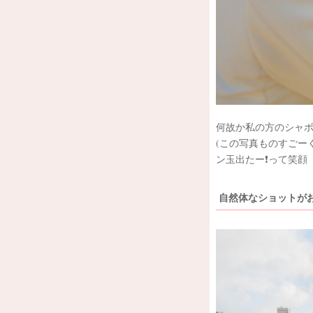
何故か私の方のシャ
(この写真ものすごー
ン玉出たー❗️って笑顔
自然体なショットが