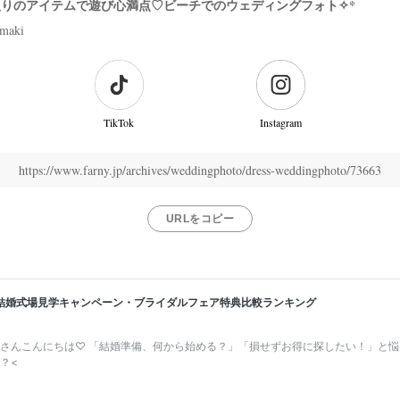
りのアイテムで遊び心満点♡ビーチでのウェディングフォト✧*
maki
TikTok
Instagram
https://www.farny.jp/archives/weddingphoto/dress-weddingphoto/73663
URLをコピー