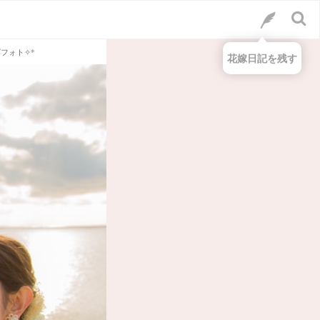
フォト✧*
花嫁日記を残す