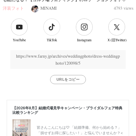
洋装フォト
MINAMI
4793 views
YouTube
TikTok
Instagram
Ｘ(旧Twitter)
https://www.farny.jp/archives/weddingphoto/dress-weddingp
hoto/120098/5
URLをコピー
リ
ゾ
ー