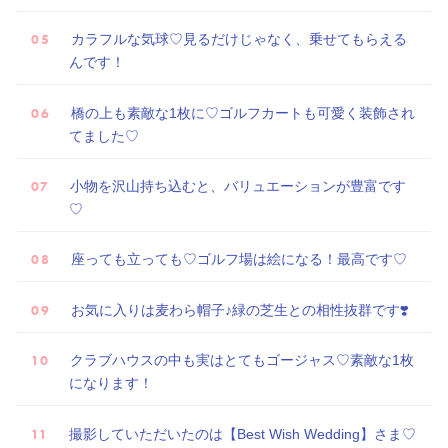
カラフルな気球♡見るだけじゃなく、乗せてもらえる
んです！
ウ
ェ
橋の上も素敵な1枚に♡ゴルフカートも可愛く装飾され
デ
てました♡
ィ
小物を沢山持ち込むと、バリュエーションが豊富です
ン
♡
グ
フ
座っても立っても♡ゴルフ場は絵になる！最高です♡
ォ
ト
お気に入りは麦わら帽子♪緑の芝生との相性抜群です❣️
クラブハウスの中も実はとてもゴージャス♡素敵な1枚
になります！
撮影していただいたのは【Best Wish Wedding】さま♡