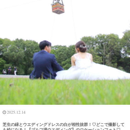
結
婚
式
当
2025.12.14
日
芝生の緑とウエディングドレスの白が相性抜群！♡どこで撮影して
も絵になる！【ゴルフ場ウエディング】のロケーションフォト♡