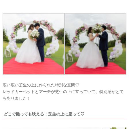
イ
テ
ム
広い広い芝生の上に作られた特別な空間♡
レッドカーペットとアーチが芝生の上に立っていて、特別感がとて
もありました！
どこで撮っても映える！芝生の上に座って♡