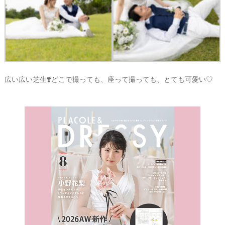
A
C
O
L
E
&
D
R
E
S
S
広い広い芝生❣️どこで撮っても、座って撮っても、とても可愛い♡
Y
公
式
サ
イ
ト
▶