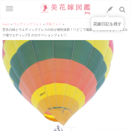
花嫁日記を残す
farny
>
ウェディングフォト
>
洋装フォト
>
芝生の緑とウエディングドレスの白が相性抜群！♡どこで撮影しても絵になる！【ゴル
フ場ウエディング】のロケーションフォト♡