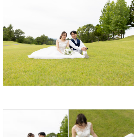
結
婚
の
段
取
り
P
L