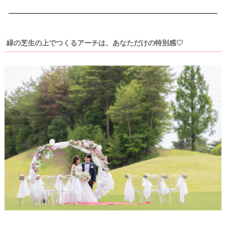
緑の芝生の上でつくるアーチは、あなただけの特別感♡
ウ
エ
デ
ィ
ン
グ
ア