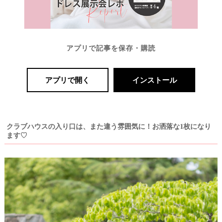
最
プ
プ
新
ラ
ラ
アプリで記事を保存・購読
ド
ン
ン
レ
ナ
ナ
ス
ー
ー
記
ラ
レ
アプリで開く
インストール
事
ン
ポ
を
キ
を
c
ン
見
h
グ
る
e
クラブハウスの入り口は、また違う雰囲気に！お洒落な1枚になり
c
ます♡
k