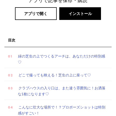
アプリで記事を保存・購読
試
着
アプリで開く
インストール
レ
ポ
目次
緑の芝生の上でつくるアーチは、あなただけの特別感
♡
どこで撮っても映える！芝生の上に座って♡
クラブハウスの入り口は、また違う雰囲気に！お洒落
な1枚になります♡
こんなに壮大な場所で！？プロポーズショットは特別
感がすごい！