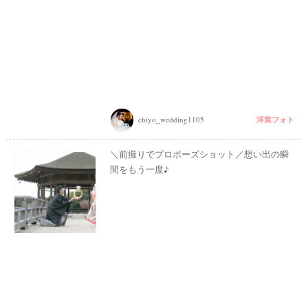
洋装フォト
chiyo_wedding1105
＼前撮りでプロポーズショット／想い出の瞬
間をもう一度♪