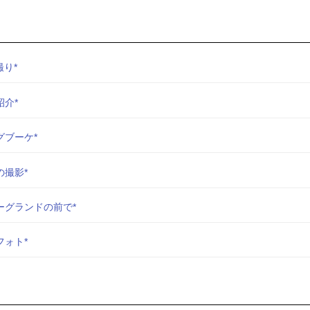
り*
介*
グブーケ*
の撮影*
ーグランドの前で*
フォト*