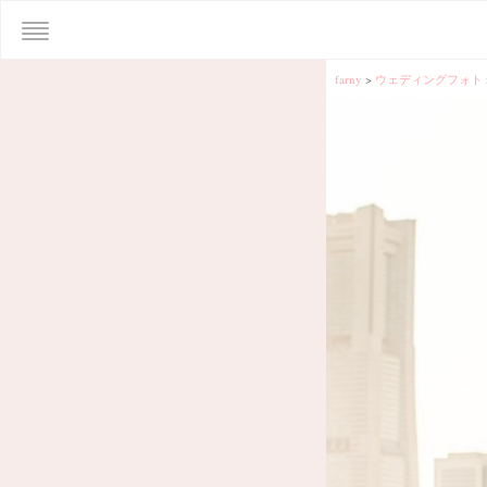
farny
>
ウェディングフォト