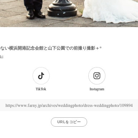
ない横浜開港記念会館と山下公園での前撮り撮影＋*
ki
TikTok
Instagram
https://www.farny.jp/archives/weddingphoto/dress-weddingphoto/109894
URLをコピー