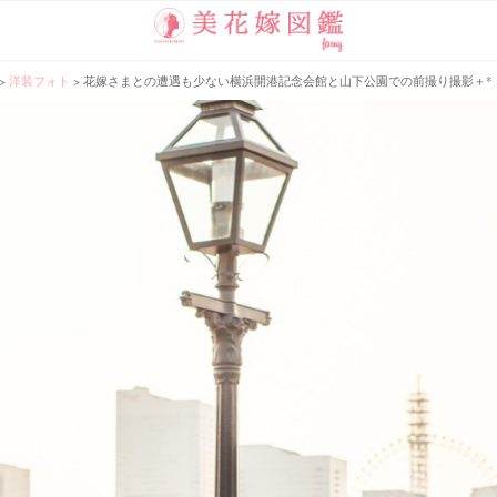
>
洋装フォト
>
花嫁さまとの遭遇も少ない横浜開港記念会館と山下公園での前撮り撮影＋*