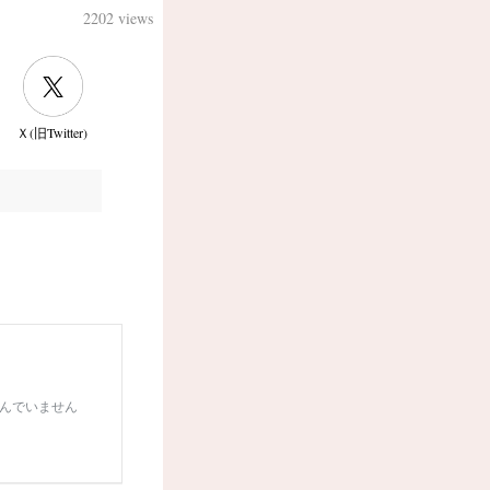
2202 views
Ｘ(旧Twitter)