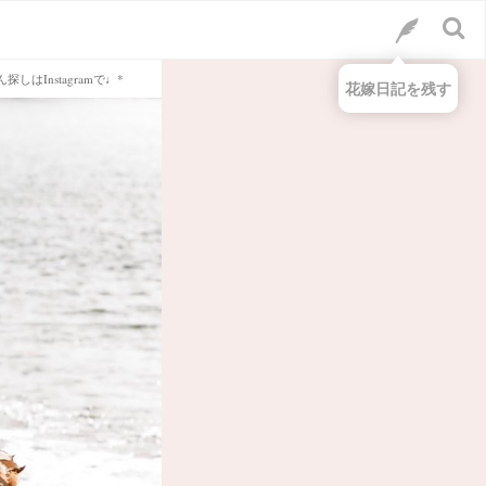
Instagramで♩*
花嫁日記を残す