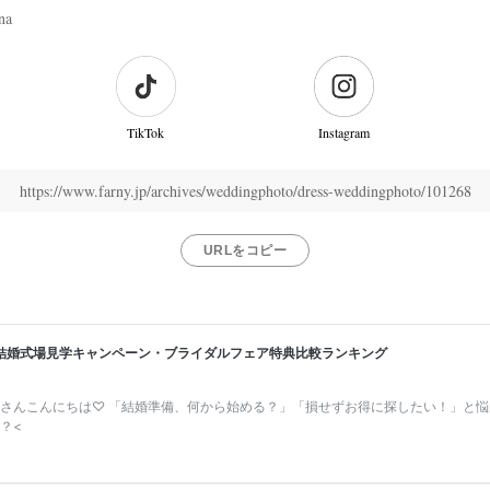
na
TikTok
Instagram
https://www.farny.jp/archives/weddingphoto/dress-weddingphoto/101268
URLをコピー