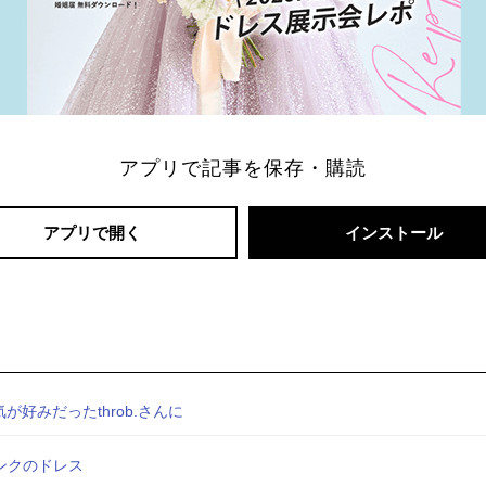
アプリで記事を保存・購読
アプリで開く
インストール
が好みだったthrob.さんに
ンクのドレス