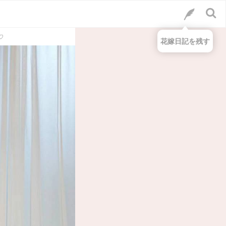
♡
花嫁日記を残す