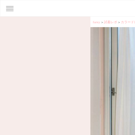
farny
>
試着レポ
>
カラード