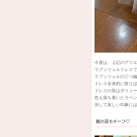
今度は、上記のアリ
ラプンツェルドレスで
ラプンツェルの三つ
ドレス全体的に散り
ドレスの形はボリュ
色も落ち着いたラベ
決して寂しい印象に
裾の花モチーフ♡