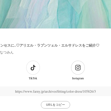
ンセスに..♡アリエル・ラプンツェル・エルサドレスをご紹介♡
なつみん
TikTok
Instagram
https://www.farny.jp/archives/fitting/color-dress/105826/3
URLをコピー