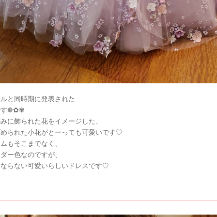
エルと同時期に発表された
す❁✿✾
編みに飾られた花をイメージした、
ばめられた小花がとーっても可愛いです♡
ームもそこまでなく、
ンダー色なのですが、
はならない可愛いらしいドレスです♡