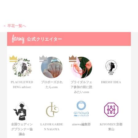
卒花一覧へ
公式
クリエイター
PLACOLEWED
プロポーズされ
ブライダルフェ
DRESSY IDEA
DING adviser
たら.com
ア参加の前に読
みたい.com
全国ウェディン
LAZOR GARDE
ainowa編集部
KIYOMIZU京都
グプランナー協
N NAGOYA
東山
議会