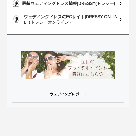
最新ウェディングドレス情報|DRESSY(ドレシー)
ウェディングドレスのECサイト|DRESSY ONLIN
E（ドレシーオンライン）
ウェディングレポート
#料理が美味しい
#アットホーム
#ゲストと楽しむ
#オリジナル
#おしゃれ
#貸切
#ガーデン
#手作り
#サプライズ
#和装