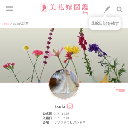
花嫁日記を残す
farny
>
tsukiの記事
卒花嫁
tsuki
挙式日
2021.11.05
入籍日
2021.02.01
会場
ザソウドウヒガシヤマ