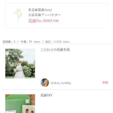
美花嫁図鑑farny
公認花嫁アンバサダー
花嫁No.30005108
投稿数：3 / 今週：59 views / 合計：11218 views
こだわりの花嫁衣装
和装
chokon_wedding
花嫁DIY