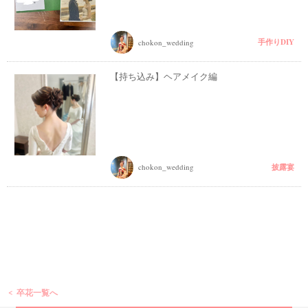
手作りDIY
chokon_wedding
【持ち込み】ヘアメイク編
披露宴
chokon_wedding
卒花一覧へ