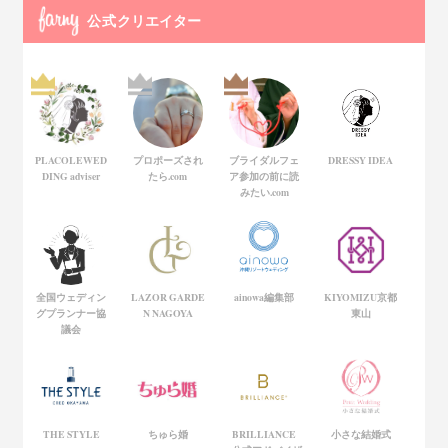
公式
クリエイター
PLACOLEWED
プロポーズされ
ブライダルフェ
DRESSY IDEA
DING adviser
たら.com
ア参加の前に読
みたい.com
全国ウェディン
LAZOR GARDE
ainowa編集部
KIYOMIZU京都
グプランナー協
N NAGOYA
東山
議会
THE STYLE
ちゅら婚
BRILLIANCE
小さな結婚式