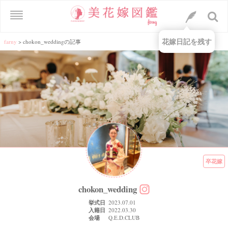
花嫁日記を残す
farny
>
chokon_weddingの記事
卒花嫁
chokon_wedding
挙式日
2023.07.01
入籍日
2022.03.30
会場
Q.E.D.CLUB