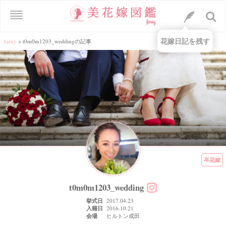
花嫁日記を残す
farny
>
t0m0m1203_weddingの記事
卒花嫁
t0m0m1203_wedding
挙式日
2017.04.23
入籍日
2016.10.21
会場
ヒルトン成田