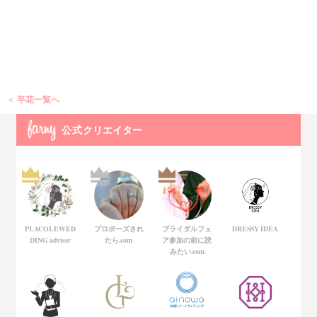
卒花一覧へ
公式
クリエイター
PLACOLEWED
プロポーズされ
ブライダルフェ
DRESSY IDEA
DING adviser
たら.com
ア参加の前に読
みたい.com