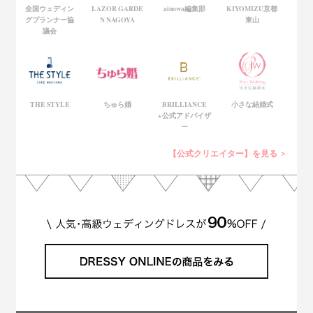
全国ウェディン
LAZOR GARDE
ainowa編集部
KIYOMIZU京都
グプランナー協
N NAGOYA
東山
議会
THE STYLE
ちゅら婚
BRILLIANCE
小さな結婚式
+公式アドバイザ
ー
【公式クリエイター】を見る