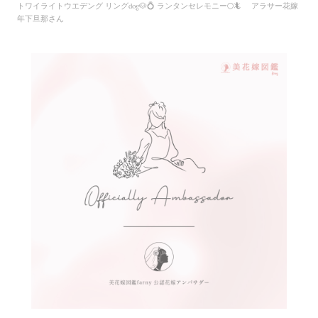
トワイライトウエデング リングdog🐶💍 ランタンセレモニー🌕🦎 アラサー花嫁
年下旦那さん