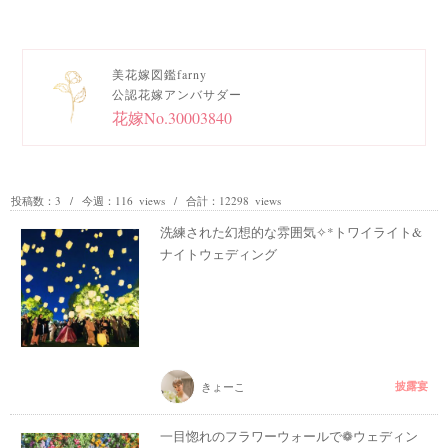
美花嫁図鑑farny
公認花嫁アンバサダー
花嫁No.30003840
投稿数：3 / 今週：116 views / 合計：12298 views
洗練された幻想的な雰囲気✧*トワイライト&
ナイトウェディング
披露宴
きょーこ
一目惚れのフラワーウォールで❁ウェディン