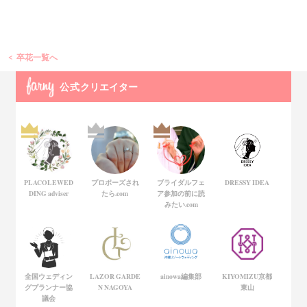
卒花一覧へ
公式
クリエイター
PLACOLEWED
プロポーズされ
ブライダルフェ
DRESSY IDEA
DING adviser
たら.com
ア参加の前に読
みたい.com
全国ウェディン
LAZOR GARDE
ainowa編集部
KIYOMIZU京都
グプランナー協
N NAGOYA
東山
議会