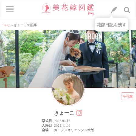
花嫁日記を残す
farny
>
きょーこの記事
卒花嫁
きょーこ
挙式日
2022.04.16
入籍日
2021.11.06
会場
ガーデンオリエンタル大阪