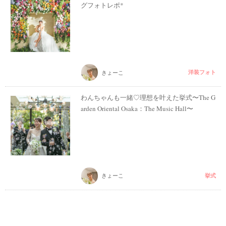
グフォトレポ*
洋装フォト
きょーこ
わんちゃんも一緒♡理想を叶えた挙式〜The G
arden Oriental Osaka：The Music Hall〜
挙式
きょーこ