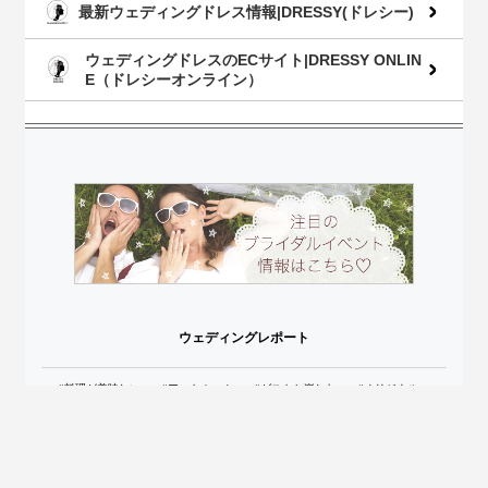
最新ウェディングドレス情報|DRESSY(ドレシー)
ウェディングドレスのECサイト|DRESSY ONLIN
E（ドレシーオンライン）
ウェディングレポート
#料理が美味しい
#アットホーム
#ゲストと楽しむ
#オリジナル
#おしゃれ
#貸切
#ガーデン
#手作り
#サプライズ
#和装