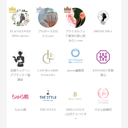
PLACOLEWED
プロポーズされ
ブライダルフェ
DRESSY IDEA
DING adviser
たら.com
ア参加の前に読
みたい.com
全国ウェディン
LAZOR GARDE
ainowa編集部
KIYOMIZU京都
グプランナー協
N NAGOYA
東山
議会
ちゅら婚
THE STYLE
BRILLIANCE
小さな結婚式
+公式アドバイザ
ー