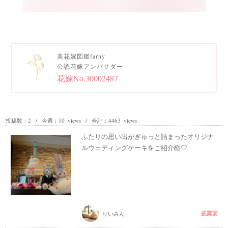
美花嫁図鑑farny
公認花嫁アンバサダー
花嫁No.30002487
投稿数：2 / 今週：10 views / 合計：4463 views
ふたりの思い出がぎゅっと詰まったオリジナ
ルウェディングケーキをご紹介🎂♡
披露宴
りいみん