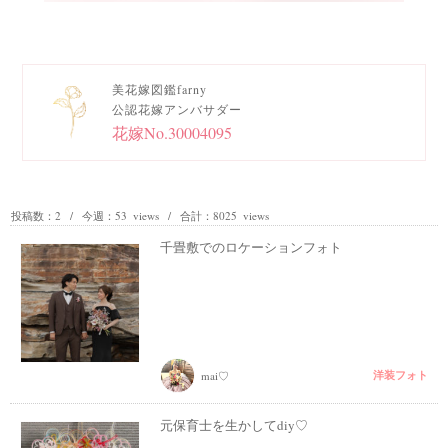
美花嫁図鑑farny
公認花嫁アンバサダー
花嫁No.30004095
投稿数：2 / 今週：53 views / 合計：8025 views
千畳敷でのロケーションフォト
洋装フォト
mai♡
元保育士を生かしてdiy♡