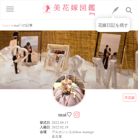
花嫁日記を残す
farny
>
mai♡の記事
卒花嫁
mai♡
挙式日
2022.09.17
入籍日
2022.02.19
会場
アルカンシエルluxe mariage
名古屋