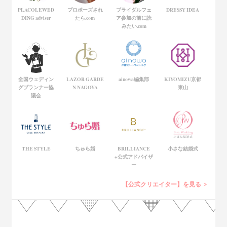
PLACOLEWED
プロポーズされ
ブライダルフェ
DRESSY IDEA
DING adviser
たら.com
ア参加の前に読
みたい.com
全国ウェディン
LAZOR GARDE
ainowa編集部
KIYOMIZU京都
グプランナー協
N NAGOYA
東山
議会
THE STYLE
ちゅら婚
BRILLIANCE
小さな結婚式
+公式アドバイザ
ー
【公式クリエイター】を見る