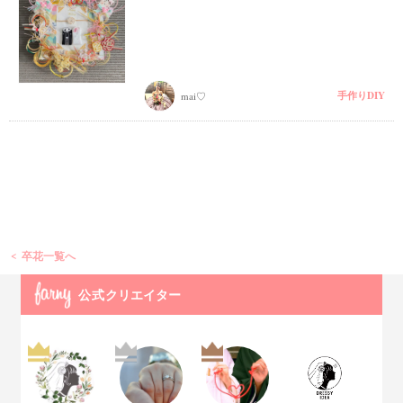
手作りDIY
mai♡
卒花一覧へ
公式
クリエイター