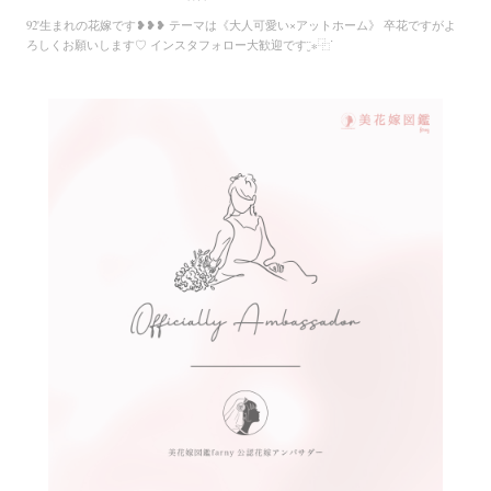
92'生まれの花嫁です❥❥❥ テーマは《大人可愛い×アットホーム》 卒花ですがよ
ろしくお願いします♡ インスタフォロー大歓迎です¨̮∗⿻ᐝ